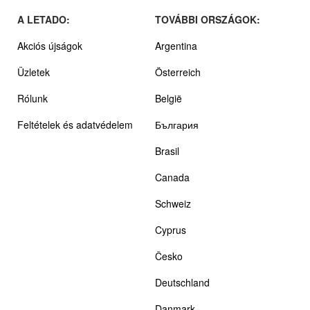
A LETADO:
TOVÁBBI ORSZÁGOK:
Akciós újságok
Argentina
Üzletek
Österreich
Rólunk
België
Feltételek és adatvédelem
България
Brasil
Canada
Schweiz
Cyprus
Česko
Deutschland
Danmark