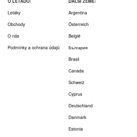
O LETADO:
DALŠÍ ZEMĚ:
Letáky
Argentina
Obchody
Österreich
O nás
België
Podmínky a ochrana údajů
България
Brasil
Canada
Schweiz
Cyprus
Deutschland
Danmark
Estonia