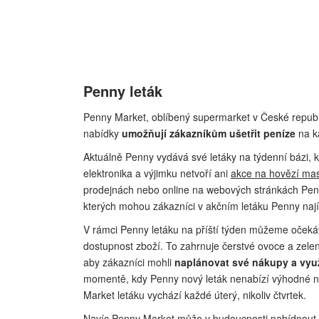
Penny leták
Penny Market, oblíbený supermarket v České republi
nabídky
umožňují zákazníkům ušetřit peníze
na k
Aktuálně Penny vydává své letáky na týdenní bázi, kt
elektronika a výjimku netvoří ani
akce na hovězí ma
prodejnách nebo online na webových stránkách Pen
kterých mohou zákazníci v akčním letáku Penny naj
V rámci Penny letáku na příští týden můžeme očeká
dostupnost zboží. To zahrnuje čerstvé ovoce a zelen
aby zákazníci mohli
naplánovat své nákupy a vyu
momentě, kdy Penny nový leták nenabízí výhodné na
Market letáku vychází každé úterý, nikoliv čtvrtek.
Navíc Penny Market může v budoucnosti nabídnout n