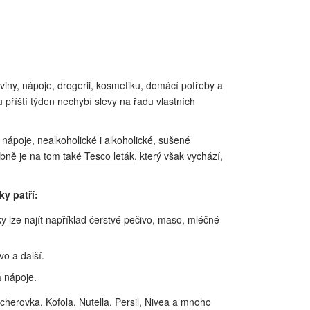
viny, nápoje, drogerii, kosmetiku, domácí potřeby a
u příští týden nechybí slevy na řadu vlastních
 nápoje, nealkoholické i alkoholické, sušené
dobně je na tom
také Tesco leták
, který však vychází,
ky patří:
ky lze najít například čerstvé pečivo, maso, mléčné
vo a další.
a nápoje.
herovka, Kofola, Nutella, Persil, Nivea a mnoho