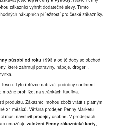
mohou zákazníci vyhrát dodatečné slevy. Tímto
hodných nákupních příležitostí pro české zákazníky.
nny působí od roku 1993
a od té doby se obchod
 které zahrnují potraviny, nápoje, drogerii,
tvrtka.
a Tesco. Tyto řetězce nabízejí podobný sortiment
je možné prohlížet na stránkách
Kaufina
.
tí produktu. Zákazníci mohou zboží vrátit s platným
lně 24 měsíců. Většina prodejen Penny Marketu
ci musí navštívit prodejny osobně. V prodejnách
íkům umožňuje
založení Penny zákaznické karty
,