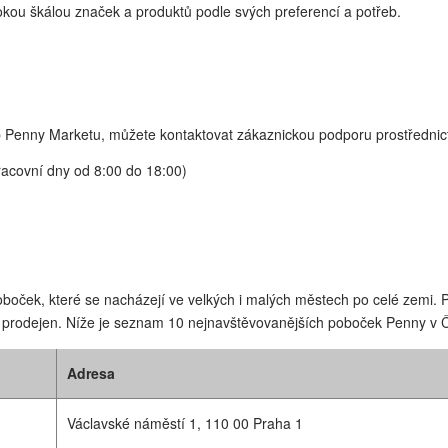
rokou škálou značek a produktů podle svých preferencí a potřeb.
Penny Marketu, můžete kontaktovat zákaznickou podporu prostřednict
racovní dny od 8:00 do 18:00)
ček, které se nacházejí ve velkých i malých městech po celé zemi. Pro
prodejen. Níže je seznam 10 nejnavštěvovanějších poboček Penny v Č
Adresa
Václavské náměstí 1, 110 00 Praha 1