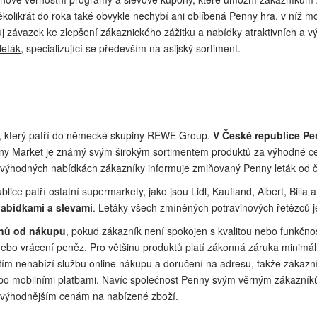
ěkolikrát do roka také obvykle nechybí ani oblíbená Penny hra, v níž 
 závazek ke zlepšení zákaznického zážitku a nabídky atraktivních a vý
leták
, specializující se především na asijský sortiment.
, který patří do německé skupiny REWE Group.
V České republice Pe
ny Market je známý svým širokým sortimentem produktů za výhodné ceny,
 výhodných nabídkách zákazníky informuje zmiňovaný Penny leták od č
ce patří ostatní supermarkety, jako jsou Lidl, Kaufland, Albert, Billa 
nabídkami a slevami
. Letáky všech zmíněných potravinových řetězců 
dnů od nákupu
, pokud zákazník není spokojen s kvalitou nebo funkčnos
ebo vrácení peněz. Pro většinu produktů platí zákonná záruka minimá
tím nenabízí službu online nákupu a doručení na adresu, takže zákazní
 nebo mobilními platbami. Navíc společnost Penny svým věrným zákazn
a výhodnějším cenám na nabízené zboží.