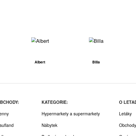
Albert
Billa
BCHODY:
KATEGORIE:
O LETA
enny
Hypermarkety a supermarkety
Letáky
aufland
Nábytek
Obchod