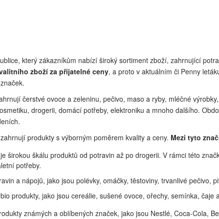
lice, který zákazníkům nabízí široký sortiment zboží, zahrnující potra
alitního zboží za přijatelné ceny
, a proto v aktuálním či Penny leták
 značek.
ahrnují čerstvé ovoce a zeleninu, pečivo, maso a ryby, mléčné výrobky,
 kosmetiku, drogerii, domácí potřeby, elektroniku a mnoho dalšího. Ob
deních.
é zahrnují produkty s výborným poměrem kvality a ceny.
Mezi tyto znač
e širokou škálu produktů od potravin až po drogerii. V rámci této znač
letní potřeby.
vin a nápojů, jako jsou polévky, omáčky, těstoviny, trvanlivé pečivo, pi
bio produkty, jako jsou cereálie, sušené ovoce, ořechy, semínka, čaje 
odukty známých a oblíbených značek, jako jsou Nestlé, Coca-Cola, Bec