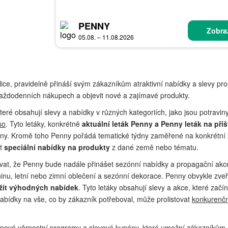
PENNY
Zobraz
05.08. – 11.08.2026
ce, pravidelně přináší svým zákazníkům atraktivní nabídky a slevy pro
aždodenních nákupech a objevit nové a zajímavé produkty.
eré obsahují slevy a nabídky v různých kategoriích, jako jsou potravin
so
. Tyto letáky, konkrétně
aktuální leták Penny a Penny leták na příš
ny. Kromě toho Penny pořádá tematické týdny zaměřené na konkrétní
ít
speciální nabídky na produkty
z dané země nebo tématu.
vat, že Penny bude nadále přinášet sezónní nabídky a propagační akce
inu, letní nebo zimní oblečení a sezónní dekorace. Penny obvykle zveře
žít výhodných nabídek
. Tyto letáky obsahují slevy a akce, které začí
bídky na vše, co by zákazník potřeboval, může prolistovat
konkurenčn
ové věrnostní programy a slevové kupóny, které umožní zákazníkům z