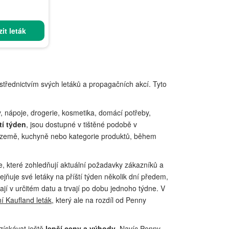
it leták
střednictvím svých letáků a propagačních akcí. Tyto
y, nápoje, drogerie, kosmetika, domácí potřeby,
tí týden
, jsou dostupné v tištěné podobě v
 země, kuchyně nebo kategorie produktů, během
, které zohledňují aktuální požadavky zákazníků a
jňuje své letáky na příští týden několik dní předem,
nají v určitém datu a trvají po dobu jednoho týdne. V
í Kaufland leták
, který ale na rozdíl od Penny
ískávat ještě
lepší ceny a výhody
. Navíc Penny