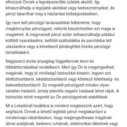
elhozzuk Önnek a legnépszerűbb üzletek akcióit. Így
kihasználhatja a legújabb akciókat vagy kedvezményeket, és
pénzt takaríthat meg a háztartási költségvetésében.
Így nem kell pénzügyi tanácsadókat felbérelnie, hogy
megkönnyítse pénzügyeit, nekünk köszönhetően ezt maga is
megteheti. A megmaradt pénzt aztán felhasználhatja például
külföldi nyaralásokra, belföldi szállodákba és panziókba tett
utazásokra vagy a következő jelzáloghitel-fizetés pénzügyi
tartalékaként.
Nagyszerű érzés anyagilag függetlennek lenni és
többletforrásokkal rendelkezni. Mert így Ön is megengedheti
magának, hogy jó minőségű biztosítást kössön, legyen szó
életbiztosításról, lakásbiztosításról vagy kötelező felelősség- és
balesetbiztosításról. Ez megvédi pénzügyeit minden olyan
váratlan hatástól, amely jelentős negatív hatással lehet rájuk. A
biztosítás tehát megvédi az Ön pénzügyeinek stabilitását.
Mi a Letadónál továbbra is mindent megteszünk azért, hogy
segítsünk Önnek a lehető legtöbb pénzt megtakarítani a
mindennapi vásárlásokon, hogy megengedhesse magának
álmai autójának, kedvenc ruháinak, elektronikai cikkeinek vagy