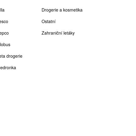
lla
Drogerie a kosmetika
esco
Ostatní
epco
Zahraniční letáky
lobus
eta drogerie
iedronka