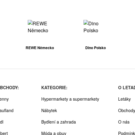
REWE Německo
Dino Polsko
BCHODY:
KATEGORIE:
O LETA
enny
Hypermarkety a supermarkety
Letáky
aufland
Nábytek
Obchod
dl
Bydlení a zahrada
O nás
lbert
Móda a obuv
Podmínk