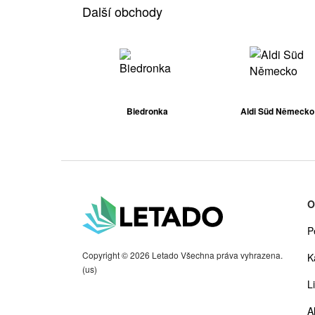
Další obchody
Biedronka
Aldi Süd Německo
O
P
Copyright © 2026 Letado Všechna práva vyhrazena.
K
(us)
Li
A