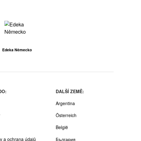
Edeka Německo
DO:
DALŠÍ ZEMĚ:
Argentina
y
Österreich
België
y a ochrana údajů
България