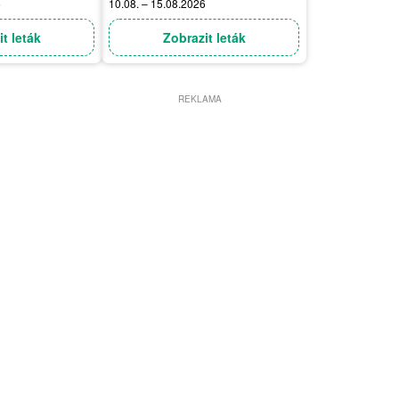
6
10.08. – 15.08.2026
t leták
Zobrazit leták
REKLAMA