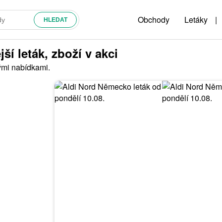
Obchody
Letáky
|
í leták, zboží v akci
ými nabídkami.