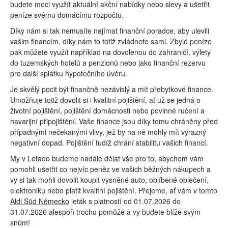
budete moci využít aktuální akční nabídky nebo slevy a ušetřit
peníze svému domácímu rozpočtu.
Díky nám si tak nemusíte najímat finanční poradce, aby ulevili
vašim financím, díky nám to totiž zvládnete sami. Zbylé peníze
pak můžete využít například na dovolenou do zahraničí, výlety
do tuzemských hotelů a penzionů nebo jako finanční rezervu
pro další splátku hypotečního úvěru.
Je skvělý pocit být finančně nezávislý a mít přebytkové finance.
Umožňuje totiž dovolit si i kvalitní pojištění, ať už se jedná o
životní pojištění, pojištění domácnosti nebo povinné ručení a
havarijní připojištění. Vaše finance jsou díky tomu chráněny před
případnými nečekanými vlivy, jež by na ně mohly mít výrazný
negativní dopad. Pojištění tudíž chrání stabilitu vašich financí.
My v Letado budeme nadále dělat vše pro to, abychom vám
pomohli ušetřit co nejvíc peněz ve vašich běžných nákupech a
vy si tak mohli dovolit koupit vysněné auto, oblíbené oblečení,
elektroniku nebo platit kvalitní pojištění. Přejeme, ať vám v tomto
Aldi Süd Německo
leták s platností od 01.07.2026 do
31.07.2026 alespoň trochu pomůže a vy budete blíže svým
snům!