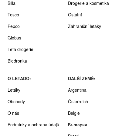
Billa
Drogerie a kosmetika
Tesco
Ostatní
Pepco
Zahraniční letáky
Globus
Teta drogerie
Biedronka
O LETADO:
DALŠÍ ZEMĚ:
Letáky
Argentina
Obchody
Österreich
O nás
België
Podmínky a ochrana údajů
България