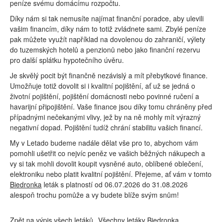
peníze svému domácímu rozpočtu.
Díky nám si tak nemusíte najímat finanční poradce, aby ulevili
vašim financím, díky nám to totiž zvládnete sami. Zbylé peníze
pak můžete využít například na dovolenou do zahraničí, výlety
do tuzemských hotelů a penzionů nebo jako finanční rezervu
pro další splátku hypotečního úvěru.
Je skvělý pocit být finančně nezávislý a mít přebytkové finance.
Umožňuje totiž dovolit si i kvalitní pojištění, ať už se jedná o
životní pojištění, pojištění domácnosti nebo povinné ručení a
havarijní připojištění. Vaše finance jsou díky tomu chráněny před
případnými nečekanými vlivy, jež by na ně mohly mít výrazný
negativní dopad. Pojištění tudíž chrání stabilitu vašich financí.
My v Letado budeme nadále dělat vše pro to, abychom vám
pomohli ušetřit co nejvíc peněz ve vašich běžných nákupech a
vy si tak mohli dovolit koupit vysněné auto, oblíbené oblečení,
elektroniku nebo platit kvalitní pojištění. Přejeme, ať vám v tomto
Biedronka
leták s platností od 06.07.2026 do 31.08.2026
alespoň trochu pomůže a vy budete blíže svým snům!
Zpět na výpis všech letáků
Všechny letáky Biedronka