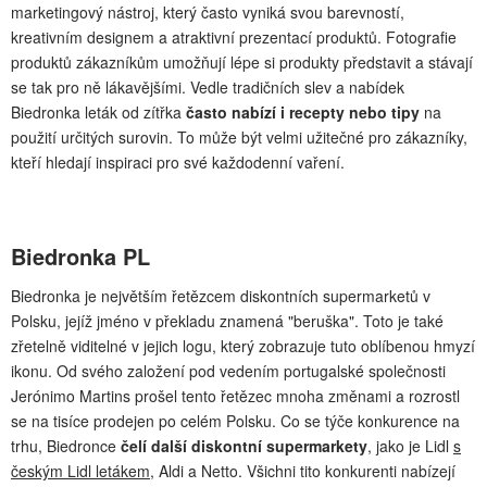
marketingový nástroj, který často vyniká svou barevností,
kreativním designem a atraktivní prezentací produktů. Fotografie
produktů zákazníkům umožňují lépe si produkty představit a stávají
se tak pro ně lákavějšími. Vedle tradičních slev a nabídek
Biedronka leták od zítřka
často nabízí i recepty nebo tipy
na
použití určitých surovin. To může být velmi užitečné pro zákazníky,
kteří hledají inspiraci pro své každodenní vaření.
Biedronka PL
Biedronka je největším řetězcem diskontních supermarketů v
Polsku, jejíž jméno v překladu znamená "beruška". Toto je také
zřetelně viditelné v jejich logu, který zobrazuje tuto oblíbenou hmyzí
ikonu. Od svého založení pod vedením portugalské společnosti
Jerónimo Martins prošel tento řetězec mnoha změnami a rozrostl
se na tisíce prodejen po celém Polsku. Co se týče konkurence na
trhu, Biedronce
čelí další diskontní supermarkety
, jako je Lidl
s
českým Lidl letákem
, Aldi a Netto. Všichni tito konkurenti nabízejí