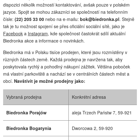
dispozici několik možností kontaktování, avšak pouze v polském
jazyce. Spojit se mohou zákazníci se společností na telefonním
čísle:
(22) 205 33 00
nebo na e-mailu:
bok@biedronka.pl
. Stejně
tak je tu možnost spojení se přes oficiální sociální sítě, jako je
Facebook
a
Instagram
, kde společnost častokrát sdílí aktuální
Biedronka akce a informace o novinkách.
Biedronka má v Polsku tisíce prodejen, které jsou rozmístěny v
různých částech země. Každá prodejna je navržena tak, aby
poskytovala rychlý a pohodlný nákupní zážitek. Většina poboček
má vlastní parkoviště a nachází se v centrálních částech měst a
obcí.
Navštívit je možné prodejny jako:
Vybraná prodejna
Konkrétní adresa
Biedronka Porajów
aleja Trzech Państw 7, 59-921
Biedronka Bogatynia
Dworcowa 2, 59-920