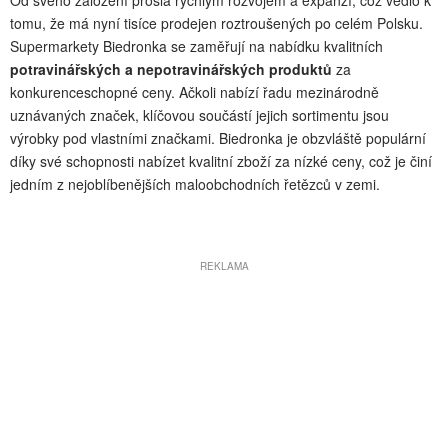
Od svého založení prošla rychlým rozvojem a expanzí, což vedlo k
tomu, že má nyní tisíce prodejen roztroušených po celém Polsku.
Supermarkety Biedronka se zaměřují na nabídku kvalitních
potravinářských a nepotravinářských produktů
za
konkurenceschopné ceny. Ačkoli nabízí řadu mezinárodně
uznávaných značek, klíčovou součástí jejich sortimentu jsou
výrobky pod vlastními značkami. Biedronka je obzvláště populární
díky své schopnosti nabízet kvalitní zboží za nízké ceny, což je činí
jedním z nejoblíbenějších maloobchodních řetězců v zemi.
REKLAMA