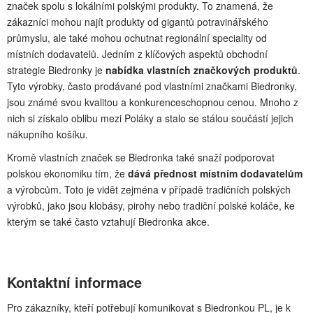
značek spolu s lokálními polskými produkty. To znamená, že
zákazníci mohou najít produkty od gigantů potravinářského
průmyslu, ale také mohou ochutnat regionální speciality od
místních dodavatelů. Jedním z klíčových aspektů obchodní
strategie Biedronky je
nabídka vlastních značkových produktů
.
Tyto výrobky, často prodávané pod vlastními značkami Biedronky,
jsou známé svou kvalitou a konkurenceschopnou cenou. Mnoho z
nich si získalo oblibu mezi Poláky a stalo se stálou součástí jejich
nákupního košíku.
Kromě vlastních značek se Biedronka také snaží podporovat
polskou ekonomiku tím, že
dává přednost místním dodavatelům
a výrobcům. Toto je vidět zejména v případě tradičních polských
výrobků, jako jsou klobásy, pirohy nebo tradiční polské koláče, ke
kterým se také často vztahují Biedronka akce.
Kontaktní informace
Pro zákazníky, kteří potřebují komunikovat s Biedronkou PL, je k