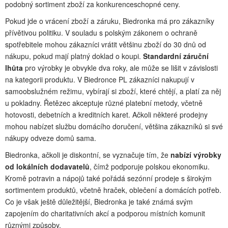
podobný sortiment zboží za konkurenceschopné ceny.
Pokud jde o vrácení zboží a záruku, Biedronka má pro zákazníky
přívětivou politiku. V souladu s polským zákonem o ochraně
spotřebitele mohou zákazníci vrátit většinu zboží do 30 dnů od
nákupu, pokud mají platný doklad o koupi.
Standardní záruční
lhůta
pro výrobky je obvykle dva roky, ale může se lišit v závislosti
na kategorii produktu. V Biedronce PL zákazníci nakupují v
samoobslužném režimu, vybírají si zboží, které chtějí, a platí za něj
u pokladny. Řetězec akceptuje různé platební metody, včetně
hotovosti, debetních a kreditních karet. Ačkoli některé prodejny
mohou nabízet službu domácího doručení, většina zákazníků si své
nákupy odveze domů sama.
Biedronka, ačkoli je diskontní, se vyznačuje tím, že
nabízí výrobky
od lokálních dodavatelů
, čímž podporuje polskou ekonomiku.
Kromě potravin a nápojů také pořádá sezónní prodeje s širokým
sortimentem produktů, včetně hraček, oblečení a domácích potřeb.
Co je však ještě důležitější, Biedronka je také známá svým
zapojením do charitativních akcí a podporou místních komunit
různými způsoby.