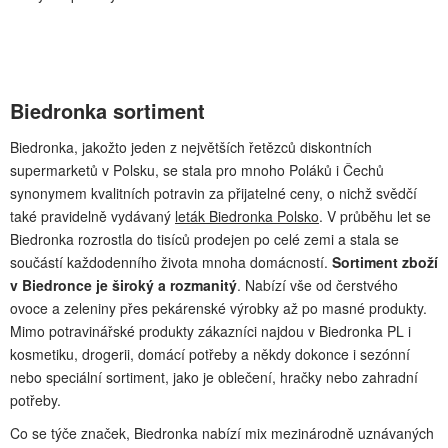
Biedronka sortiment
Biedronka, jakožto jeden z největších řetězců diskontních
supermarketů v Polsku, se stala pro mnoho Poláků i Čechů
synonymem kvalitních potravin za přijatelné ceny, o nichž svědčí
také pravidelně vydávaný
leták Biedronka Polsko
. V průběhu let se
Biedronka rozrostla do tisíců prodejen po celé zemi a stala se
součástí každodenního života mnoha domácností.
Sortiment zboží
v Biedronce je široký a rozmanitý
. Nabízí vše od čerstvého
ovoce a zeleniny přes pekárenské výrobky až po masné produkty.
Mimo potravinářské produkty zákazníci najdou v Biedronka PL i
kosmetiku, drogerii, domácí potřeby a někdy dokonce i sezónní
nebo speciální sortiment, jako je oblečení, hračky nebo zahradní
potřeby.
Co se týče značek, Biedronka nabízí mix mezinárodně uznávaných