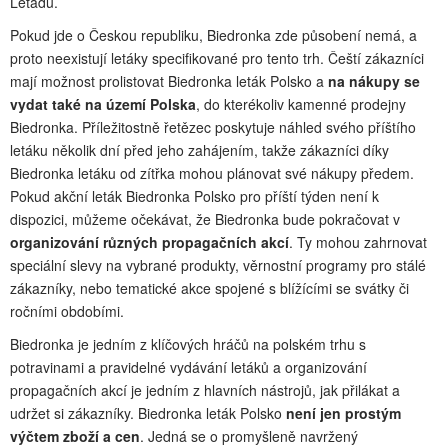
Letadu.
Pokud jde o Českou republiku, Biedronka zde působení nemá, a
proto neexistují letáky specifikované pro tento trh. Čeští zákazníci
mají možnost prolistovat Biedronka leták Polsko a
na nákupy se
vydat také na území Polska
, do kterékoliv kamenné prodejny
Biedronka. Příležitostně řetězec poskytuje náhled svého příštího
letáku několik dní před jeho zahájením, takže zákazníci díky
Biedronka letáku od zítřka mohou plánovat své nákupy předem.
Pokud akční leták Biedronka Polsko pro příští týden není k
dispozici, můžeme očekávat, že Biedronka bude pokračovat v
organizování různých propagačních akcí
. Ty mohou zahrnovat
speciální slevy na vybrané produkty, věrnostní programy pro stálé
zákazníky, nebo tematické akce spojené s blížícími se svátky či
ročními obdobími.
Biedronka je jedním z klíčových hráčů na polském trhu s
potravinami a pravidelné vydávání letáků a organizování
propagačních akcí je jedním z hlavních nástrojů, jak přilákat a
udržet si zákazníky. Biedronka leták Polsko
není jen prostým
výčtem zboží a cen
. Jedná se o promyšleně navržený