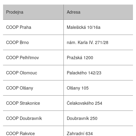
Prodejna
Adresa
COOP Praha
Malešická 10/16a
COOP Brno
nám. Karla IV. 271/28
COOP Pelhřimov
Pražská 1200
COOP Olomouc
Palackého 142/23
COOP Olšany
Olšany 105
COOP Strakonice
Čelakovského 254
COOP Doubravník
Doubravník 250
COOP Rakvice
Zahradní 634