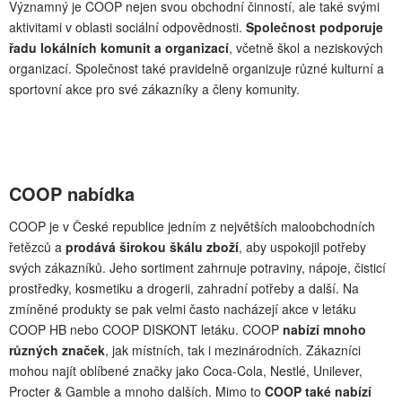
Významný je COOP nejen svou obchodní činností, ale také svými
aktivitami v oblasti sociální odpovědnosti.
Společnost podporuje
řadu lokálních komunit a organizací
, včetně škol a neziskových
organizací. Společnost také pravidelně organizuje různé kulturní a
sportovní akce pro své zákazníky a členy komunity.
COOP nabídka
COOP je v České republice jedním z největších maloobchodních
řetězců a
prodává širokou škálu zboží
, aby uspokojil potřeby
svých zákazníků. Jeho sortiment zahrnuje potraviny, nápoje, čisticí
prostředky, kosmetiku a drogerii, zahradní potřeby a další. Na
zmíněné produkty se pak velmi často nacházejí akce v letáku
COOP HB nebo COOP DISKONT letáku. COOP
nabízí mnoho
různých značek
, jak místních, tak i mezinárodních. Zákazníci
mohou najít oblíbené značky jako Coca-Cola, Nestlé, Unilever,
Procter & Gamble a mnoho dalších. Mimo to
COOP také nabízí