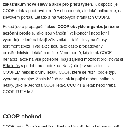
zákazníkům nové slevy a akce pro příští týden
. K dispozici je
COOP leták v papírové formě v obchodech, ale také online zde, na
slevovém portálu Letado a na webových stránkách COOPu.
Pokud jde o propagační akce,
COOP obvykle organizuje různé
sezónní prodeje
, jako jsou vánoční, velikonoční nebo letní
výprodeje, které nabízejí zákazníkům další slevy na široký
sortiment zboží. Tyto akce jsou také často propagovány
prostřednictvím letáků a online. V momentě, kdy leták COOP
nenabízí akce na vše potřebné, mají zájemci možnost prolistovat si
Billa leták
s podobnou nabídkou. Na výběr je v souvislosti s
COOPEM několik druhů letáků COOP, které se různí podle typu
vybrané prodejny. Zcela běžně se tak kupující mohou setkat s
letáky, jako je Jednota COOP leták, COOP HB leták nebo třeba
COOP TUTY leták.
COOP obchod
COOP má v České republice dlouhou historii. Jeho kořeny sahají