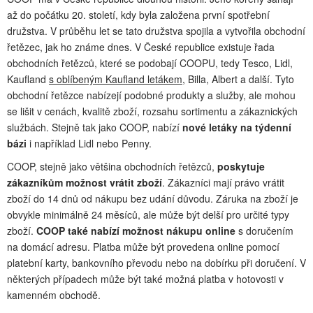
až do počátku 20. století, kdy byla založena první spotřební
družstva. V průběhu let se tato družstva spojila a vytvořila obchodní
řetězec, jak ho známe dnes. V České republice existuje řada
obchodních řetězců, které se podobají COOPU, tedy Tesco, Lidl,
Kaufland
s oblíbeným Kaufland letákem
, Billa, Albert a další. Tyto
obchodní řetězce nabízejí podobné produkty a služby, ale mohou
se lišit v cenách, kvalitě zboží, rozsahu sortimentu a zákaznických
službách. Stejně tak jako COOP, nabízí
nové letáky na týdenní
bázi
i například Lidl nebo Penny.
COOP, stejně jako většina obchodních řetězců,
poskytuje
zákazníkům možnost vrátit zboží
. Zákazníci mají právo vrátit
zboží do 14 dnů od nákupu bez udání důvodu. Záruka na zboží je
obvykle minimálně 24 měsíců, ale může být delší pro určité typy
zboží.
COOP také nabízí možnost nákupu online
s doručením
na domácí adresu. Platba může být provedena online pomocí
platební karty, bankovního převodu nebo na dobírku při doručení. V
některých případech může být také možná platba v hotovosti v
kamenném obchodě.