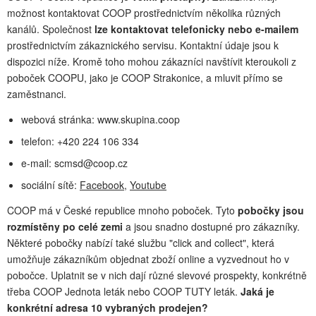
možnost kontaktovat COOP prostřednictvím několika různých
kanálů. Společnost
lze kontaktovat telefonicky nebo e-mailem
prostřednictvím zákaznického servisu. Kontaktní údaje jsou k
dispozici níže. Kromě toho mohou zákazníci navštívit kteroukoli z
poboček COOPU, jako je COOP Strakonice, a mluvit přímo se
zaměstnanci.
webová stránka: www.skupina.coop
telefon: +420 224 106 334
e-mail:
scmsd@coop.cz
sociální sítě:
Facebook
,
Youtube
COOP má v České republice mnoho poboček. Tyto
pobočky jsou
rozmístěny po celé zemi
a jsou snadno dostupné pro zákazníky.
Některé pobočky nabízí také službu "click and collect", která
umožňuje zákazníkům objednat zboží online a vyzvednout ho v
pobočce. Uplatnit se v nich dají různé slevové prospekty, konkrétně
třeba COOP Jednota leták nebo COOP TUTY leták.
Jaká je
konkrétní adresa 10 vybraných prodejen?