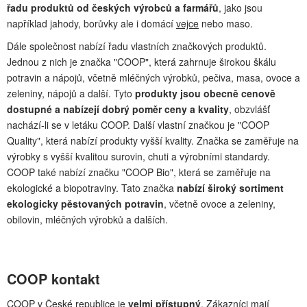
řadu produktů od českých výrobců a farmářů
, jako jsou
například jahody, borůvky ale i domácí
vejce
nebo maso.
Dále společnost nabízí řadu vlastních značkových produktů.
Jednou z nich je značka "COOP", která zahrnuje širokou škálu
potravin a nápojů, včetně mléčných výrobků, pečiva, masa, ovoce a
zeleniny, nápojů a další. Tyto
produkty jsou obecně cenově
dostupné a nabízejí dobrý poměr ceny a kvality
, obzvlášť
nachází-li se v letáku COOP. Další vlastní značkou je "COOP
Quality", která nabízí produkty vyšší kvality. Značka se zaměřuje na
výrobky s vyšší kvalitou surovin, chuti a výrobními standardy.
COOP také nabízí značku "COOP Bio", která se zaměřuje na
ekologické a biopotraviny. Tato značka
nabízí široký sortiment
ekologicky pěstovaných potravin
, včetně ovoce a zeleniny,
obilovin, mléčných výrobků a dalších.
COOP kontakt
COOP v České republice je
velmi přístupný
. Zákazníci mají