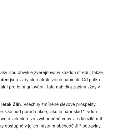
táky jsou obvykle zveřejňovány každou středu, takže
týden
jsou vždy plné atraktivních nabídek. Od pátku
lní pro letní grilování. Tato nabídka začíná vždy v
 leták Zlín
. Všechny zmíněné slevové prospekty
e. Obchod pořádá akce, jako je například "Týden
oce a zelenina, za zvýhodněné ceny. Je důležité mít
ky dostupné v jejich místním obchodě JIP potraviny