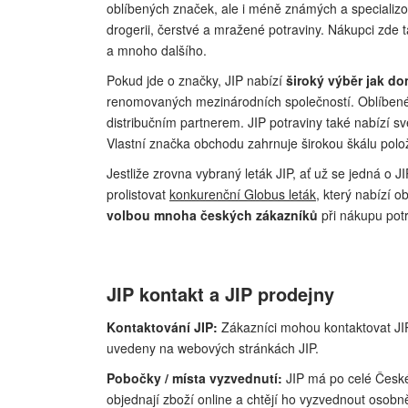
oblíbených značek, ale i méně známých a specializo
drogerii, čerstvé a mražené potraviny. Nákupci zde t
a mnoho dalšího.
Pokud jde o značky, JIP nabízí
široký výběr jak d
renomovaných mezinárodních společností. Oblíbené 
distribučním partnerem. JIP potraviny také nabízí s
Vlastní značka obchodu zahrnuje širokou škálu polo
Jestliže zrovna vybraný leták JIP, ať už se jedná o
prolistovat
konkurenční Globus leták
, který nabízí 
volbou mnoha českých zákazníků
při nákupu potr
JIP kontakt a JIP prodejny
Kontaktování JIP:
Zákazníci mohou kontaktovat JIP 
uvedeny na webových stránkách JIP.
Pobočky / místa vyzvednutí:
JIP má po celé České 
objednají zboží online a chtějí ho vyzvednout osobn