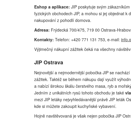
Eshop a aplikace:
JIP poskytuje svým zákazníkům m
fyzických obchodech JIP, a mohou si jej objednat k
nakupování z pohodlí domova.
Adresa:
Frýdecká 700/475, 719 00 Ostrava-Hrabov
Kontakty:
Telefon: +420 771 131 753, e-mail:
info.
Výjimečný nákupní zážitek čeká na všechny návštěvn
JIP Ostrava
Nejnovější a nejmodernější pobočka JIP se nachází
zážitek. Taktéž se během nákupu dají využít výhodn
a nabízí širokou škálu čerstvého masa, ryb a mořský
Jedním z unikátních rysů tohoto obchodu je také
vla
mezi JIP letáky nejvyhledávanější právě JIP leták Os
kde si můžete zakoupit kuchyňské vybavení.
Hojně navštěvovaná je však nejen pobočka JIP Ostra