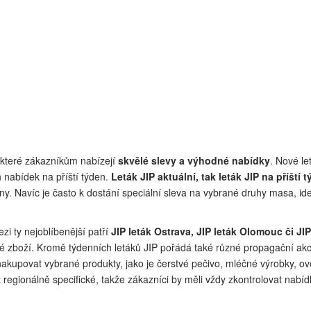
, které zákazníkům nabízejí
skvělé slevy a výhodné nabídky
. Nové le
 nabídek na příští týden.
Leták JIP aktuální, tak leták JIP na příští 
y. Navíc je často k dostání speciální sleva na vybrané druhy masa, ideá
zi ty nejoblíbenější patří
JIP leták Ostrava, JIP leták Olomouc či JIP
é zboží. Kromě týdenních letáků JIP pořádá také různé propagační akc
akupovat vybrané produkty, jako je čerstvé pečivo, mléčné výrobky, ov
regionálně specifické, takže zákazníci by měli vždy zkontrolovat nabíd