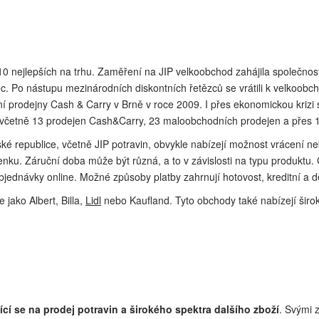
 10 nejlepších na trhu. Zaměření na JIP velkoobchod zahájila společno
ězec. Po nástupu mezinárodních diskontních řetězců se vrátili k velko
ní prodejny Cash & Carry v Brně v roce 2009. I přes ekonomickou krizi
 včetně 13 prodejen Cash&Carry, 23 maloobchodních prodejen a přes 1
ké republice, včetně JIP potravin, obvykle nabízejí možnost vrácení 
nku. Záruční doba může být různá, a to v závislosti na typu produktu.
jednávky online. Možné způsoby platby zahrnují hotovost, kreditní a d
jako Albert, Billa,
Lidl
nebo Kaufland. Tyto obchody také nabízejí širok
jící se na prodej potravin a širokého spektra dalšího zboží
. Svými 