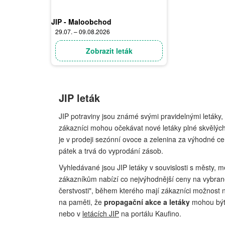
JIP - Maloobchod
29.07. – 09.08.2026
Zobrazit leták
JIP leták
JIP potraviny jsou známé svými pravidelnými letáky
zákazníci mohou očekávat nové letáky plné skvělých
je v prodeji sezónní ovoce a zelenina za výhodné cen
pátek a trvá do vyprodání zásob.
Vyhledávané jsou JIP letáky v souvislosti s městy, me
zákazníkům nabízí co nejvýhodnější ceny na vybran
čerstvosti", během kterého mají zákazníci možnost n
na paměti, že
propagační akce a letáky
mohou být 
nebo v
letácích JIP
na portálu Kaufino.