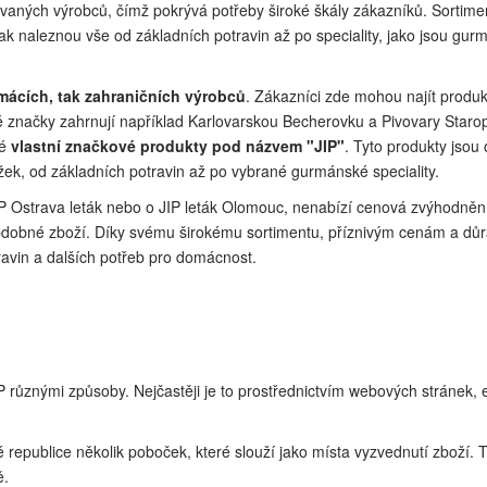
vaných výrobců, čímž pokrývá potřeby široké škály zákazníků. Sortimen
ak naleznou vše od základních potravin až po speciality, jako jsou gurm
omácích, tak zahraničních výrobců
. Zákazníci zde mohou najít produk
značky zahrnují například Karlovarskou Becherovku a Pivovary Staropr
vé
vlastní značkové produkty pod názvem "JIP"
. Tyto produkty jsou 
žek, od základních potravin až po vybrané gurmánské speciality.
 JIP Ostrava leták nebo o JIP leták Olomouc, nenabízí cenová zvýhodně
obdobné zboží. Díky svému širokému sortimentu, příznivým cenám a důr
avin a dalších potřeb pro domácnost.
různými způsoby. Nejčastěji je to prostřednictvím webových stránek, e-
republice několik poboček, které slouží jako místa vyzvednutí zboží. T
ě.