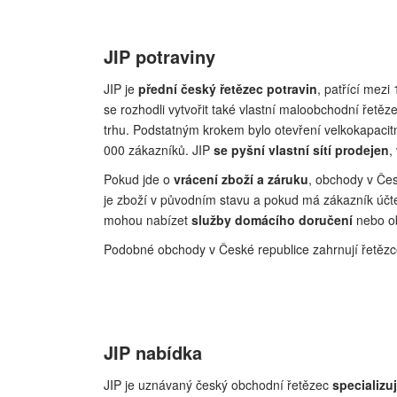
JIP potraviny
JIP je
přední český řetězec potravin
, patřící mezi
se rozhodli vytvořit také vlastní maloobchodní řet
trhu. Podstatným krokem bylo otevření velkokapacit
000 zákazníků. JIP
se pyšní vlastní sítí prodejen
,
Pokud jde o
vrácení zboží a záruku
, obchody v Čes
je zboží v původním stavu a pokud má zákazník účte
mohou nabízet
služby domácího doručení
nebo ob
Podobné obchody v České republice zahrnují řetězce 
JIP nabídka
JIP je uznávaný český obchodní řetězec
specializu