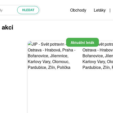
Obchody
Letáky
|
 akci
Aktuální leták