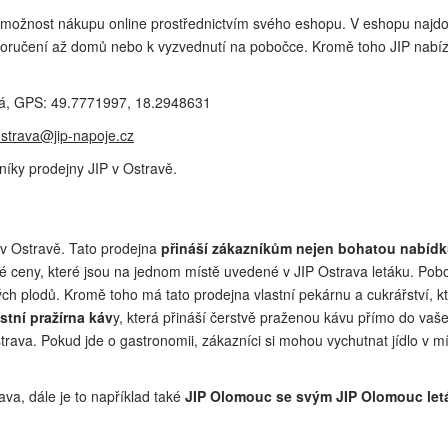
ožnost nákupu online prostřednictvím svého eshopu. V eshopu najdou z
 doručení až domů nebo k vyzvednutí na pobočce. Kromě toho JIP nabízí
á, GPS: 49.7771997, 18.2948631
ostrava@jip-napoje.cz
íky prodejny JIP v Ostravě.
 v Ostravě. Tato prodejna
přináší zákazníkům nejen bohatou nabídk
é ceny, které jsou na jednom místě uvedené v JIP Ostrava letáku. Pob
ch plodů. Kromě toho má tato prodejna vlastní pekárnu a cukrářství, kt
stní pražírna káv
y, která přináší čerstvě praženou kávu přímo do vaš
trava. Pokud jde o gastronomii, zákazníci si mohou vychutnat jídlo v mís
va, dále je to například také
JIP Olomouc se svým JIP Olomouc le