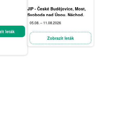
JIP - České Budějovice, Most,
Svoboda nad Úpou, Náchod,
Sušice
05.08. – 11.08.2026
it leták
Zobrazit leták