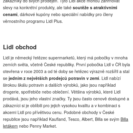
zákazníky do svých prodejen. Tyto Lidl akce mohou zahrnovat
slevy na konkrétní produkty, ale také
soutěže s atraktivními
cenami
, dárkové kupóny nebo speciální nabídky pro členy
věrnostního programu Lidl Plus.
Lidl obchod
Lidl je německý řetězec supermarketů, který má pobočky v mnoha
zemích světa, včetně České republiky. První pobočka Lidl v ČR byla
otevřena v roce 2003 a od té doby se řetězec výrazně rozšířil a stal
se
jedním z největších prodejců potravin v zemi
. Lidl nabízí
širokou škálu potravin a dalších výrobků, jako jsou například
drogerie, spotřebiče nebo oblečení. Většina výrobků, které Lidl
prodává, jsou jeho vlastní značky. Ty jsou často cenově dostupné a
zákazníci si je oblíbili pro jejich vysokou kvalitu a v kombinaci s
akcemi Lidl pro přívětivou cenu. Podobné obchody v České
republice jsou například Kaufland, Tesco, Albert, Billa se svým
Billa
letákem
nebo Penny Market.