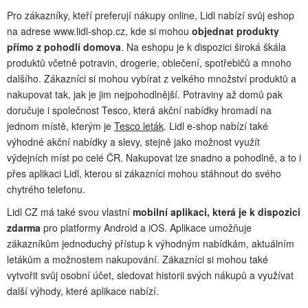
Pro zákazníky, kteří preferují nákupy online, Lidl nabízí svůj eshop
na adrese www.lidl-shop.cz, kde si mohou
objednat produkty
přímo z pohodlí domova
. Na eshopu je k dispozici široká škála
produktů včetně potravin, drogerie, oblečení, spotřebičů a mnoho
dalšího. Zákazníci si mohou vybírat z velkého množství produktů a
nakupovat tak, jak je jim nejpohodlnější. Potraviny až domů pak
doručuje i společnost Tesco, která akční nabídky hromadí na
jednom místě, kterým je
Tesco leták
. Lidl e-shop nabízí také
výhodné akční nabídky a slevy, stejně jako možnost využít
výdejních míst po celé ČR. Nakupovat lze snadno a pohodlně, a to i
přes aplikaci Lidl, kterou si zákazníci mohou stáhnout do svého
chytrého telefonu.
Lidl CZ má také svou vlastní
mobilní aplikaci, která je k dispozici
zdarma
pro platformy Android a iOS. Aplikace umožňuje
zákazníkům jednoduchý přístup k výhodným nabídkám, aktuálním
letákům a možnostem nakupování. Zákazníci si mohou také
vytvořit svůj osobní účet, sledovat historii svých nákupů a využívat
další výhody, které aplikace nabízí.