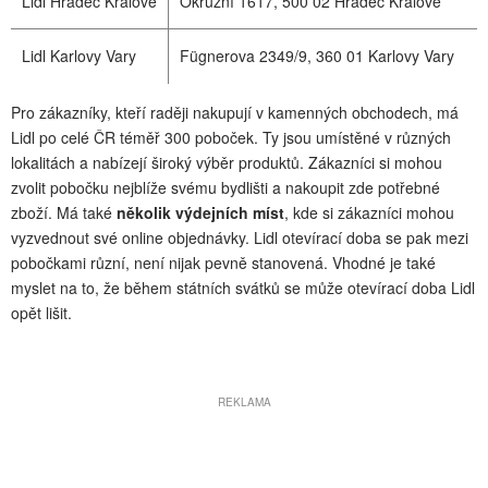
Lidl Hradec Králové
Okružní 1617, 500 02 Hradec Králové
Lidl Karlovy Vary
Fügnerova 2349/9, 360 01 Karlovy Vary
Pro zákazníky, kteří raději nakupují v kamenných obchodech, má
Lidl po celé ČR téměř 300 poboček. Ty jsou umístěné v různých
lokalitách a nabízejí široký výběr produktů. Zákazníci si mohou
zvolit pobočku nejblíže svému bydlišti a nakoupit zde potřebné
zboží. Má také
několik výdejních míst
, kde si zákazníci mohou
vyzvednout své online objednávky. Lidl otevírací doba se pak mezi
pobočkami různí, není nijak pevně stanovená. Vhodné je také
myslet na to, že během státních svátků se může otevírací doba Lidl
opět lišit.
REKLAMA