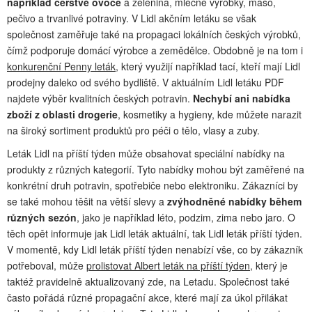
například čerstvé ovoce
a zelenina, mléčné výrobky, maso,
pečivo a trvanlivé potraviny. V Lidl akčním letáku se však
společnost zaměřuje také na propagaci lokálních českých výrobků,
čímž podporuje domácí výrobce a zemědělce. Obdobně je na tom i
konkurenční Penny leták
, který využijí například tací, kteří mají Lidl
prodejny daleko od svého bydliště. V aktuálním Lidl letáku PDF
najdete výběr kvalitních českých potravin.
Nechybí ani nabídka
zboží z oblasti drogerie
, kosmetiky a hygieny, kde můžete narazit
na široký sortiment produktů pro péči o tělo, vlasy a zuby.
Leták Lidl na příští týden může obsahovat speciální nabídky na
produkty z různých kategorií. Tyto nabídky mohou být zaměřené na
konkrétní druh potravin, spotřebiče nebo elektroniku. Zákazníci by
se také mohou těšit na větší slevy a
zvýhodněné nabídky během
různých sezón
, jako je například léto, podzim, zima nebo jaro. O
těch opět informuje jak Lidl leták aktuální, tak Lidl leták příští týden.
V momentě, kdy Lidl leták příští týden nenabízí vše, co by zákazník
potřeboval, může
prolistovat Albert leták na příští týden
, který je
taktéž pravidelně aktualizovaný zde, na Letadu. Společnost také
často pořádá různé propagační akce, které mají za úkol přilákat