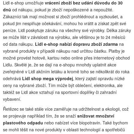
Lidl e-shop umožňuje
vrácení zboží bez udání důvodu do 30
dnů
od nákupu, pokud je zboží nepoškozené a nepoužité.
Zákazníci tak mají možnost si zboží prohlédnout a vyzkoušet, a
pokud jim nesplňuje očekávání, mohou ho vrátit a získat zpět své
peníze. Lidl poskytuje záruku na všechny své výrobky. Délka záruky
se může lišit v závislosti na výrobku, ale většinou je to 24 měsíců
od data nákupu.
Lidl e-shop nabízí dopravu zboží zdarma
na
vybrané produkty v případě nákupu nad určitou částku. Platby je
možné provést hotově, kartou nebo online přes internetový obchod
Lidlu. Skvělé je, že se dají na e-shopu mnohdy uplatnit akce
zveřejněné v Lidl akčním letáku a kromě toho se několikrát do roka
odehrává
Lidl shop mega výprodej
, který zajistí opravdu nízké
ceny na vybrané zboží. Tím může být oblečení, elektronika, ale
taktéž se Lidl akce vztahují na sportovní doplňky či zahradní
vybavení.
Řetězec se také stále více zaměřuje na udržitelnost a ekologii, což
se projevuje například tím, že se snaží
snižovat množství
plastového odpadu
nebo nabízet více biopotravin. Také bychom
se mohli těšit na nové produkty v oblasti technologií a spotřebičů