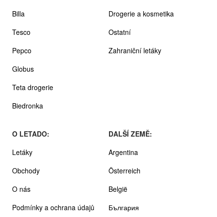
Billa
Drogerie a kosmetika
Tesco
Ostatní
Pepco
Zahraniční letáky
Globus
Teta drogerie
Biedronka
O LETADO:
DALŠÍ ZEMĚ:
Letáky
Argentina
Obchody
Österreich
O nás
België
Podmínky a ochrana údajů
България