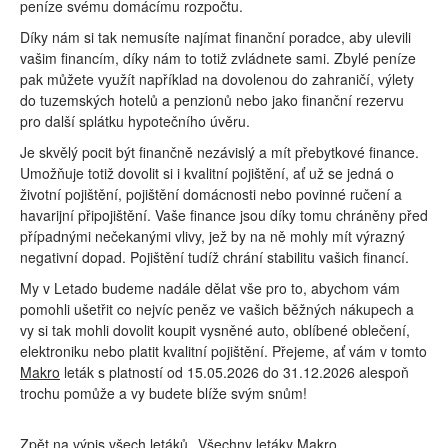
peníze svému domácímu rozpočtu.
Díky nám si tak nemusíte najímat finanční poradce, aby ulevili
vašim financím, díky nám to totiž zvládnete sami. Zbylé peníze
pak můžete využít například na dovolenou do zahraničí, výlety
do tuzemských hotelů a penzionů nebo jako finanční rezervu
pro další splátku hypotečního úvěru.
Je skvělý pocit být finančně nezávislý a mít přebytkové finance.
Umožňuje totiž dovolit si i kvalitní pojištění, ať už se jedná o
životní pojištění, pojištění domácnosti nebo povinné ručení a
havarijní připojištění. Vaše finance jsou díky tomu chráněny před
případnými nečekanými vlivy, jež by na ně mohly mít výrazný
negativní dopad. Pojištění tudíž chrání stabilitu vašich financí.
My v Letado budeme nadále dělat vše pro to, abychom vám
pomohli ušetřit co nejvíc peněz ve vašich běžných nákupech a
vy si tak mohli dovolit koupit vysněné auto, oblíbené oblečení,
elektroniku nebo platit kvalitní pojištění. Přejeme, ať vám v tomto
Makro
leták s platností od 15.05.2026 do 31.12.2026 alespoň
trochu pomůže a vy budete blíže svým snům!
Zpět na výpis všech letáků
Všechny letáky Makro