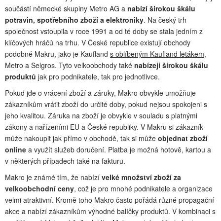
součástí německé skupiny Metro AG a
nabízí širokou škálu
potravin, spotřebního zboží a elektroniky
. Na český trh
společnost vstoupila v roce 1991 a od té doby se stala jedním z
klíčových hráčů na trhu. V České republice existují obchody
podobné Makru, jako je Kaufland
s oblíbeným Kaufland letákem
,
Metro a Selgros. Tyto velkoobchody také
nabízejí širokou škálu
produktů
jak pro podnikatele, tak pro jednotlivce.
Pokud jde o vrácení zboží a záruky, Makro obvykle umožňuje
zákazníkům vrátit zboží do určité doby, pokud nejsou spokojeni s
jeho kvalitou. Záruka na zboží je obvykle v souladu s platnými
zákony a nařízeními EU a České republiky. V Makru si zákazník
může nakoupit jak přímo v obchodě, tak si může
objednat zboží
online
a využít služeb doručení. Platba je možná hotově, kartou a
v některých případech také na fakturu.
Makro je známé tím, že nabízí
velké množství zboží za
velkoobchodní ceny
, což je pro mnohé podnikatele a organizace
velmi atraktivní. Kromě toho Makro často pořádá různé propagační
akce a nabízí zákazníkům výhodné balíčky produktů. V kombinaci s