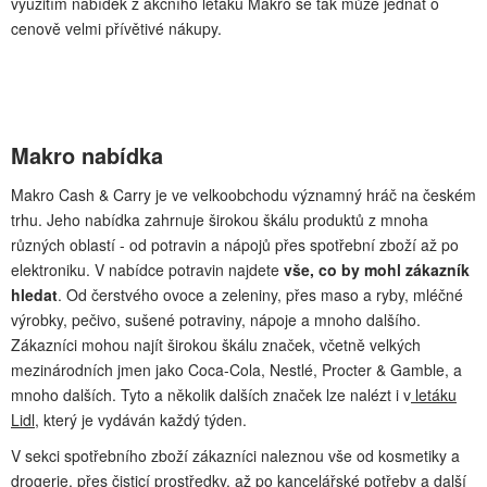
využitím nabídek z akčního letáku Makro se tak může jednat o
cenově velmi přívětivé nákupy.
Makro nabídka
Makro Cash & Carry je ve velkoobchodu významný hráč na českém
trhu. Jeho nabídka zahrnuje širokou škálu produktů z mnoha
různých oblastí - od potravin a nápojů přes spotřební zboží až po
elektroniku. V nabídce potravin najdete
vše, co by mohl zákazník
hledat
. Od čerstvého ovoce a zeleniny, přes maso a ryby, mléčné
výrobky, pečivo, sušené potraviny, nápoje a mnoho dalšího.
Zákazníci mohou najít širokou škálu značek, včetně velkých
mezinárodních jmen jako Coca-Cola, Nestlé, Procter & Gamble, a
mnoho dalších. Tyto a několik dalších značek lze nalézt i v
letáku
Lidl
, který je vydáván každý týden.
V sekci spotřebního zboží zákazníci naleznou vše od kosmetiky a
drogerie, přes čisticí prostředky, až po kancelářské potřeby a další