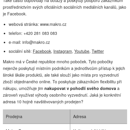
Také často odpovídají na dotazy a poskytují podporu zákazníkům
prostřednictvím svých oficiálních sociálních mediálních kanálů, jako
je Facebook.
webová stránka: www.makro.cz
telefon: +420 281 083 083
e-mail:
info@makro.cz
sociální sítě:
Facebook
,
Instagram
,
Youtube
,
Twitter
Makro má v České republice mnoho poboček. Tyto pobočky
nejenže poskytují místním podnikům a jednotlivcům přístup k jejich
široké škále produktů, ale také slouží jako místa pro vyzvednutí
zboží objednaného online. To poskytuje zákazníkům flexibilitu při
nákupu, umožňuje jim
nakupovat v pohodlí svého domova
a
zároveň využívat výhody osobního vyzvednutí. Jaká je konkrétní
adresa 10 hojně navštěvovaných prodejen?
Prodejna
Adresa