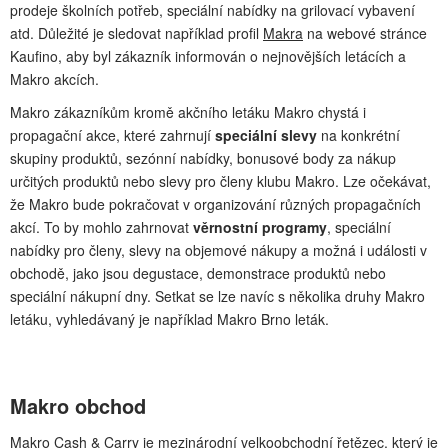
prodeje školních potřeb, speciální nabídky na grilovací vybavení
atd. Důležité je sledovat například profil
Makra
na webové stránce
Kaufino, aby byl zákazník informován o nejnovějších letácích a
Makro akcích.
Makro zákazníkům kromě akčního letáku Makro chystá i
propagační akce, které zahrnují
speciální slevy
na konkrétní
skupiny produktů, sezónní nabídky, bonusové body za nákup
určitých produktů nebo slevy pro členy klubu Makro. Lze očekávat,
že Makro bude pokračovat v organizování různých propagačních
akcí. To by mohlo zahrnovat
věrnostní programy
, speciální
nabídky pro členy, slevy na objemové nákupy a možná i události v
obchodě, jako jsou degustace, demonstrace produktů nebo
speciální nákupní dny. Setkat se lze navíc s několika druhy Makro
letáku, vyhledávaný je například Makro Brno leták.
Makro obchod
Makro Cash & Carry je mezinárodní velkoobchodní řetězec, který je