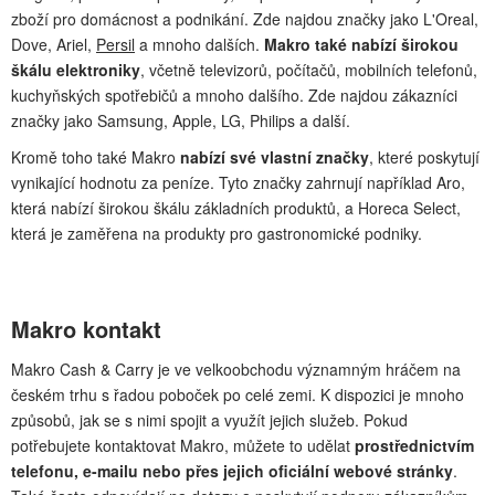
zboží pro domácnost a podnikání. Zde najdou značky jako L'Oreal,
Dove, Ariel,
Persil
a mnoho dalších.
Makro také nabízí širokou
škálu elektroniky
, včetně televizorů, počítačů, mobilních telefonů,
kuchyňských spotřebičů a mnoho dalšího. Zde najdou zákazníci
značky jako Samsung, Apple, LG, Philips a další.
Kromě toho také Makro
nabízí své vlastní značky
, které poskytují
vynikající hodnotu za peníze. Tyto značky zahrnují například Aro,
která nabízí širokou škálu základních produktů, a Horeca Select,
která je zaměřena na produkty pro gastronomické podniky.
Makro kontakt
Makro Cash & Carry je ve velkoobchodu významným hráčem na
českém trhu s řadou poboček po celé zemi. K dispozici je mnoho
způsobů, jak se s nimi spojit a využít jejich služeb. Pokud
potřebujete kontaktovat Makro, můžete to udělat
prostřednictvím
telefonu, e-mailu nebo přes jejich oficiální webové stránky
.