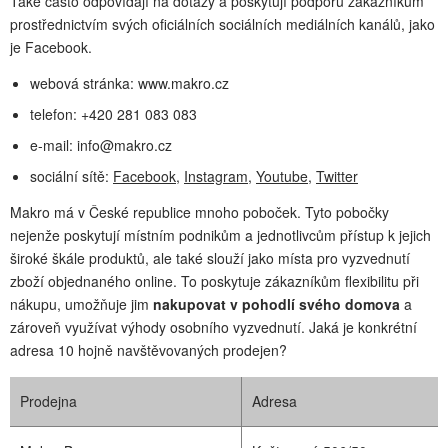
Také často odpovídají na dotazy a poskytují podporu zákazníkům
prostřednictvím svých oficiálních sociálních mediálních kanálů, jako
je Facebook.
webová stránka: www.makro.cz
telefon: +420 281 083 083
e-mail:
info@makro.cz
sociální sítě:
Facebook
,
Instagram
,
Youtube
,
Twitter
Makro má v České republice mnoho poboček. Tyto pobočky
nejenže poskytují místním podnikům a jednotlivcům přístup k jejich
široké škále produktů, ale také slouží jako místa pro vyzvednutí
zboží objednaného online. To poskytuje zákazníkům flexibilitu při
nákupu, umožňuje jim
nakupovat v pohodlí svého domova
a
zároveň využívat výhody osobního vyzvednutí. Jaká je konkrétní
adresa 10 hojně navštěvovaných prodejen?
Prodejna
Adresa