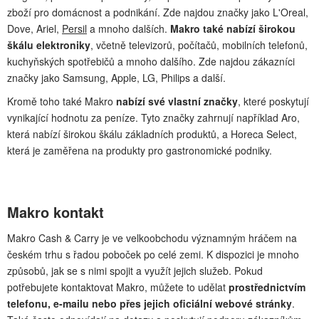
zboží pro domácnost a podnikání. Zde najdou značky jako L'Oreal,
Dove, Ariel,
Persil
a mnoho dalších.
Makro také nabízí širokou
škálu elektroniky
, včetně televizorů, počítačů, mobilních telefonů,
kuchyňských spotřebičů a mnoho dalšího. Zde najdou zákazníci
značky jako Samsung, Apple, LG, Philips a další.
Kromě toho také Makro
nabízí své vlastní značky
, které poskytují
vynikající hodnotu za peníze. Tyto značky zahrnují například Aro,
která nabízí širokou škálu základních produktů, a Horeca Select,
která je zaměřena na produkty pro gastronomické podniky.
Makro kontakt
Makro Cash & Carry je ve velkoobchodu významným hráčem na
českém trhu s řadou poboček po celé zemi. K dispozici je mnoho
způsobů, jak se s nimi spojit a využít jejich služeb. Pokud
potřebujete kontaktovat Makro, můžete to udělat
prostřednictvím
telefonu, e-mailu nebo přes jejich oficiální webové stránky
.