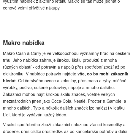
využitím nabídek z akčního letáku Makro se tak může jednat o
cenově velmi přívětivé nákupy.
Makro nabídka
Makro Cash & Carry je ve velkoobchodu významný hráč na českém
trhu. Jeho nabídka zahrnuje širokou škálu produktů z mnoha
různých oblastí - od potravin a nápojů přes spotřební zboží až po
elektroniku. V nabídce potravin najdete
vše, co by mohl zákazník
hledat
. Od čerstvého ovoce a zeleniny, přes maso a ryby, mléčné
výrobky, pečivo, sušené potraviny, nápoje a mnoho dalšího.
Zákazníci mohou najít širokou škálu značek, včetně velkých
mezinárodních jmen jako Coca-Cola, Nestlé, Procter & Gamble, a
mnoho dalších. Tyto a několik dalších značek lze nalézt i v
letáku
Lidl
, který je vydáván každý týden.
V sekci spotřebního zboží zákazníci naleznou vše od kosmetiky a
drogerie, přes čisticí prostředky, až po kancelářské potřeby a další