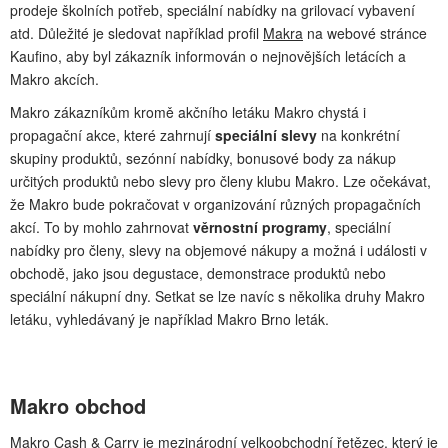
prodeje školních potřeb, speciální nabídky na grilovací vybavení
atd. Důležité je sledovat například profil
Makra
na webové stránce
Kaufino, aby byl zákazník informován o nejnovějších letácích a
Makro akcích.
Makro zákazníkům kromě akčního letáku Makro chystá i
propagační akce, které zahrnují
speciální slevy
na konkrétní
skupiny produktů, sezónní nabídky, bonusové body za nákup
určitých produktů nebo slevy pro členy klubu Makro. Lze očekávat,
že Makro bude pokračovat v organizování různých propagačních
akcí. To by mohlo zahrnovat
věrnostní programy
, speciální
nabídky pro členy, slevy na objemové nákupy a možná i události v
obchodě, jako jsou degustace, demonstrace produktů nebo
speciální nákupní dny. Setkat se lze navíc s několika druhy Makro
letáku, vyhledávaný je například Makro Brno leták.
Makro obchod
Makro Cash & Carry je mezinárodní velkoobchodní řetězec, který je