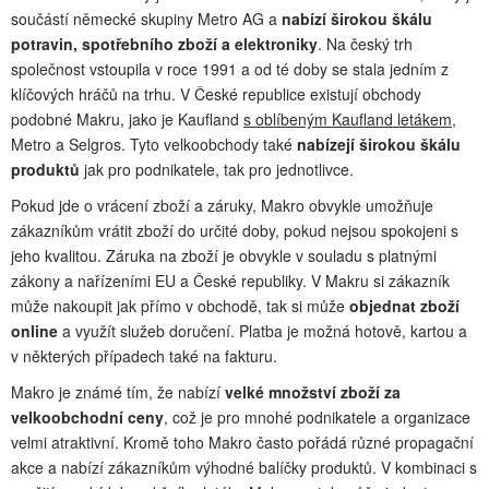
součástí německé skupiny Metro AG a
nabízí širokou škálu
potravin, spotřebního zboží a elektroniky
. Na český trh
společnost vstoupila v roce 1991 a od té doby se stala jedním z
klíčových hráčů na trhu. V České republice existují obchody
podobné Makru, jako je Kaufland
s oblíbeným Kaufland letákem
,
Metro a Selgros. Tyto velkoobchody také
nabízejí širokou škálu
produktů
jak pro podnikatele, tak pro jednotlivce.
Pokud jde o vrácení zboží a záruky, Makro obvykle umožňuje
zákazníkům vrátit zboží do určité doby, pokud nejsou spokojeni s
jeho kvalitou. Záruka na zboží je obvykle v souladu s platnými
zákony a nařízeními EU a České republiky. V Makru si zákazník
může nakoupit jak přímo v obchodě, tak si může
objednat zboží
online
a využít služeb doručení. Platba je možná hotově, kartou a
v některých případech také na fakturu.
Makro je známé tím, že nabízí
velké množství zboží za
velkoobchodní ceny
, což je pro mnohé podnikatele a organizace
velmi atraktivní. Kromě toho Makro často pořádá různé propagační
akce a nabízí zákazníkům výhodné balíčky produktů. V kombinaci s