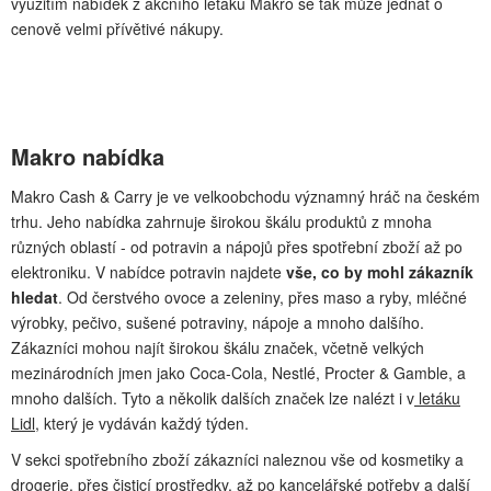
využitím nabídek z akčního letáku Makro se tak může jednat o
cenově velmi přívětivé nákupy.
Makro nabídka
Makro Cash & Carry je ve velkoobchodu významný hráč na českém
trhu. Jeho nabídka zahrnuje širokou škálu produktů z mnoha
různých oblastí - od potravin a nápojů přes spotřební zboží až po
elektroniku. V nabídce potravin najdete
vše, co by mohl zákazník
hledat
. Od čerstvého ovoce a zeleniny, přes maso a ryby, mléčné
výrobky, pečivo, sušené potraviny, nápoje a mnoho dalšího.
Zákazníci mohou najít širokou škálu značek, včetně velkých
mezinárodních jmen jako Coca-Cola, Nestlé, Procter & Gamble, a
mnoho dalších. Tyto a několik dalších značek lze nalézt i v
letáku
Lidl
, který je vydáván každý týden.
V sekci spotřebního zboží zákazníci naleznou vše od kosmetiky a
drogerie, přes čisticí prostředky, až po kancelářské potřeby a další