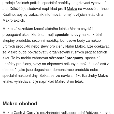
prodeje školních potřeb, speciální nabídky na grilovací vybavení
atd. Důležité je sledovat například profil
Makra
na webové stránce
Kaufino, aby byl zákazník informován o nejnovějších letácích a
Makro akcích.
Makro zákazníkům kromě akčního letáku Makro chystá i
propagační akce, které zahrnují
speciální slevy
na konkrétní
skupiny produktů, sezónní nabídky, bonusové body za nákup
určitých produktů nebo slevy pro členy klubu Makro. Lze očekávat,
že Makro bude pokračovat v organizování různých propagačních
akcí. To by mohlo zahrnovat
věrnostní programy
, speciální
nabídky pro členy, slevy na objemové nákupy a možná i události v
obchodě, jako jsou degustace, demonstrace produktů nebo
speciální nákupní dny. Setkat se lze navíc s několika druhy Makro
letáku, vyhledávaný je například Makro Brno leták.
Makro obchod
Makro Cash & Carry je mezinárodní velkoobchodní řetězec, který je