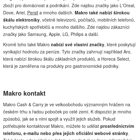
zboží pro domácnost a podnikání. Zde najdou značky jako L'Oreal,
Dove, Ariel,
Persil
a mnoho dalších.
Makro také nabízí širokou
škálu elektroniky
, včetně televizorů, počítačů, mobilních telefonů,
kuchyňských spotřebičů a mnoho dalšího. Zde najdou zákazníci
značky jako Samsung, Apple, LG, Philips a další.
Kromě toho také Makro
nabízí své vlastní značky
, které poskytují
vynikající hodnotu za peníze. Tyto značky zahrnují například Aro,
která nabízí širokou škálu základních produktů, a Horeca Select,
která je zaměřena na produkty pro gastronomické podniky.
Makro kontakt
Makro Cash & Carry je ve velkoobchodu významným hráčem na
českém trhu s řadou poboček po celé zemi. K dispozici je mnoho
způsobů, jak se s nimi spojit a využít jejich služeb. Pokud
potřebujete kontaktovat Makro, můžete to udělat
prostřednictvím
telefonu, e-mailu nebo přes jejich oficiální webové stránky
.