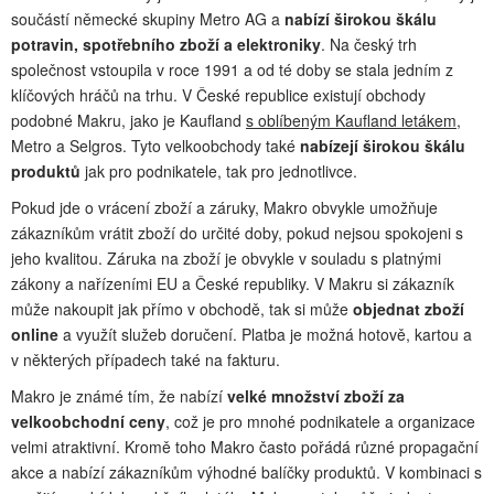
součástí německé skupiny Metro AG a
nabízí širokou škálu
potravin, spotřebního zboží a elektroniky
. Na český trh
společnost vstoupila v roce 1991 a od té doby se stala jedním z
klíčových hráčů na trhu. V České republice existují obchody
podobné Makru, jako je Kaufland
s oblíbeným Kaufland letákem
,
Metro a Selgros. Tyto velkoobchody také
nabízejí širokou škálu
produktů
jak pro podnikatele, tak pro jednotlivce.
Pokud jde o vrácení zboží a záruky, Makro obvykle umožňuje
zákazníkům vrátit zboží do určité doby, pokud nejsou spokojeni s
jeho kvalitou. Záruka na zboží je obvykle v souladu s platnými
zákony a nařízeními EU a České republiky. V Makru si zákazník
může nakoupit jak přímo v obchodě, tak si může
objednat zboží
online
a využít služeb doručení. Platba je možná hotově, kartou a
v některých případech také na fakturu.
Makro je známé tím, že nabízí
velké množství zboží za
velkoobchodní ceny
, což je pro mnohé podnikatele a organizace
velmi atraktivní. Kromě toho Makro často pořádá různé propagační
akce a nabízí zákazníkům výhodné balíčky produktů. V kombinaci s