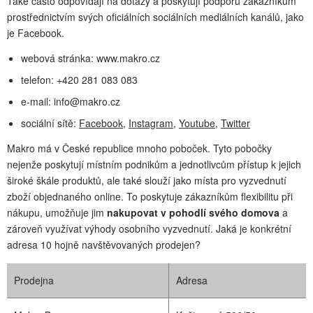
Také často odpovídají na dotazy a poskytují podporu zákazníkům
prostřednictvím svých oficiálních sociálních mediálních kanálů, jako
je Facebook.
webová stránka: www.makro.cz
telefon: +420 281 083 083
e-mail:
info@makro.cz
sociální sítě:
Facebook
,
Instagram
,
Youtube
,
Twitter
Makro má v České republice mnoho poboček. Tyto pobočky
nejenže poskytují místním podnikům a jednotlivcům přístup k jejich
široké škále produktů, ale také slouží jako místa pro vyzvednutí
zboží objednaného online. To poskytuje zákazníkům flexibilitu při
nákupu, umožňuje jim
nakupovat v pohodlí svého domova
a
zároveň využívat výhody osobního vyzvednutí. Jaká je konkrétní
adresa 10 hojně navštěvovaných prodejen?
Prodejna
Adresa