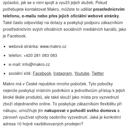
způsobů, jak se s nimi spojit a využít jejich služeb. Pokud
potřebujete kontaktovat Makro, můžete to udělat
prostřednictvím
telefonu, e-mailu nebo přes jejich oficiální webové stránky
.
Také často odpovídají na dotazy a poskytují podporu zákazníkům
prostřednictvím svých oficiálních sociálních mediálních kanálů, jako
je Facebook.
webová stránka: www.makro.cz
telefon: +420 281 083 083
e-mail:
info@makro.cz
sociální sítě:
Facebook
,
Instagram
,
Youtube
,
Twitter
Makro má v České republice mnoho poboček. Tyto pobočky
nejenže poskytují místním podnikům a jednotlivcům přístup k jejich
široké škále produktů, ale také slouží jako místa pro vyzvednutí
zboží objednaného online. To poskytuje zákazníkům flexibilitu při
nákupu, umožňuje jim
nakupovat v pohodlí svého domova
a
zároveň využívat výhody osobního vyzvednutí. Jaká je konkrétní
adresa 10 hojně navštěvovaných prodejen?