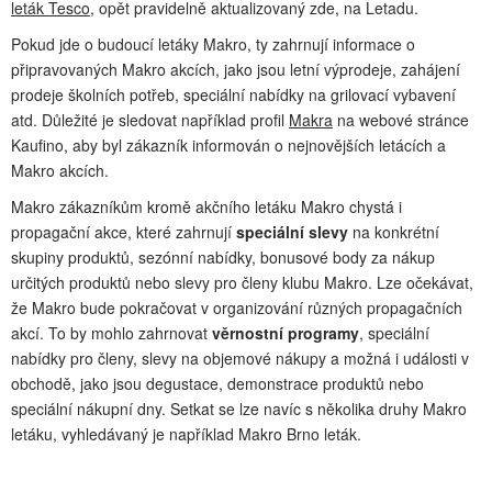
leták Tesco
, opět pravidelně aktualizovaný zde, na Letadu.
Pokud jde o budoucí letáky Makro, ty zahrnují informace o
připravovaných Makro akcích, jako jsou letní výprodeje, zahájení
prodeje školních potřeb, speciální nabídky na grilovací vybavení
atd. Důležité je sledovat například profil
Makra
na webové stránce
Kaufino, aby byl zákazník informován o nejnovějších letácích a
Makro akcích.
Makro zákazníkům kromě akčního letáku Makro chystá i
propagační akce, které zahrnují
speciální slevy
na konkrétní
skupiny produktů, sezónní nabídky, bonusové body za nákup
určitých produktů nebo slevy pro členy klubu Makro. Lze očekávat,
že Makro bude pokračovat v organizování různých propagačních
akcí. To by mohlo zahrnovat
věrnostní programy
, speciální
nabídky pro členy, slevy na objemové nákupy a možná i události v
obchodě, jako jsou degustace, demonstrace produktů nebo
speciální nákupní dny. Setkat se lze navíc s několika druhy Makro
letáku, vyhledávaný je například Makro Brno leták.