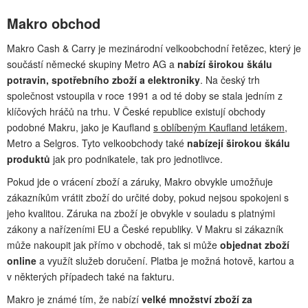
Makro obchod
Makro Cash & Carry je mezinárodní velkoobchodní řetězec, který je
součástí německé skupiny Metro AG a
nabízí širokou škálu
potravin, spotřebního zboží a elektroniky
. Na český trh
společnost vstoupila v roce 1991 a od té doby se stala jedním z
klíčových hráčů na trhu. V České republice existují obchody
podobné Makru, jako je Kaufland
s oblíbeným Kaufland letákem
,
Metro a Selgros. Tyto velkoobchody také
nabízejí širokou škálu
produktů
jak pro podnikatele, tak pro jednotlivce.
Pokud jde o vrácení zboží a záruky, Makro obvykle umožňuje
zákazníkům vrátit zboží do určité doby, pokud nejsou spokojeni s
jeho kvalitou. Záruka na zboží je obvykle v souladu s platnými
zákony a nařízeními EU a České republiky. V Makru si zákazník
může nakoupit jak přímo v obchodě, tak si může
objednat zboží
online
a využít služeb doručení. Platba je možná hotově, kartou a
v některých případech také na fakturu.
Makro je známé tím, že nabízí
velké množství zboží za