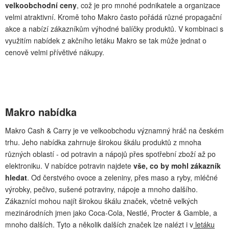
velkoobchodní ceny
, což je pro mnohé podnikatele a organizace
velmi atraktivní. Kromě toho Makro často pořádá různé propagační
akce a nabízí zákazníkům výhodné balíčky produktů. V kombinaci s
využitím nabídek z akčního letáku Makro se tak může jednat o
cenově velmi přívětivé nákupy.
Makro nabídka
Makro Cash & Carry je ve velkoobchodu významný hráč na českém
trhu. Jeho nabídka zahrnuje širokou škálu produktů z mnoha
různých oblastí - od potravin a nápojů přes spotřební zboží až po
elektroniku. V nabídce potravin najdete
vše, co by mohl zákazník
hledat
. Od čerstvého ovoce a zeleniny, přes maso a ryby, mléčné
výrobky, pečivo, sušené potraviny, nápoje a mnoho dalšího.
Zákazníci mohou najít širokou škálu značek, včetně velkých
mezinárodních jmen jako Coca-Cola, Nestlé, Procter & Gamble, a
mnoho dalších. Tyto a několik dalších značek lze nalézt i v
letáku