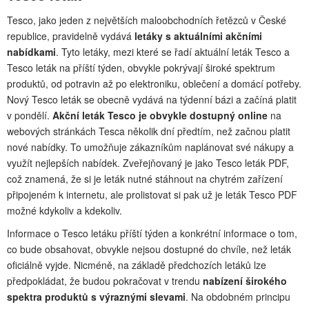
Tesco, jako jeden z největších maloobchodních řetězců v České
republice, pravidelně vydává
letáky s aktuálními akčními
nabídkami
. Tyto letáky, mezi které se řadí aktuální leták Tesco a
Tesco leták na příští týden, obvykle pokrývají široké spektrum
produktů, od potravin až po elektroniku, oblečení a domácí potřeby.
Nový Tesco leták se obecně vydává na týdenní bázi a začíná platit
v pondělí.
Akční leták Tesco je obvykle dostupný online
na
webových stránkách Tesca několik dní předtím, než začnou platit
nové nabídky. To umožňuje zákazníkům naplánovat své nákupy a
využít nejlepších nabídek. Zveřejňovaný je jako Tesco leták PDF,
což znamená, že si je leták nutné stáhnout na chytrém zařízení
připojeném k internetu, ale prolistovat si pak už je leták Tesco PDF
možné kdykoliv a kdekoliv.
Informace o Tesco letáku příští týden a konkrétní informace o tom,
co bude obsahovat, obvykle nejsou dostupné do chvíle, než leták
oficiálně vyjde. Nicméně, na základě předchozích letáků lze
předpokládat, že budou pokračovat v trendu
nabízení širokého
spektra produktů s výraznými slevami
. Na obdobném principu