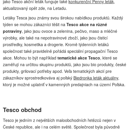
jako Tesco akční leták funguje také
konkurenční Penny leták
,
aktualizovaný opět zde, na Letadu.
Letáky Tesca jsou známy svou širokou nabídkou produktů. Každý
týden se mohou zákazníci těšit na
Tesco akce na různé
potraviny
, jako jsou ovoce a zelenina, pečivo, maso a mléčné
výrobky, ale také na nepotravinové zboží, jako jsou čisticí
prostředky, kosmetika a drogerie. Kromě týdenních letáků
společnost také pravidelně pořádá speciální propagační Tesco
akce. Mohou to být například
tematické akce Tesco
, které se
zaměřují na určitou skupinu produktů, jako jsou bio produkty, české
produkty, grilovací potřeby apod. Veľa tematických akcií pre
zákazníkov sprostredkováva aj poľský
Biedronka leták aktuálny
,
ktorý je možné uplatniť v kamenných predajniach na území Poľska.
Tesco obchod
Tesco je jedním z největších maloobchodních řetězců nejen v
České republice, ale i na celém světě. Společnost byla původně