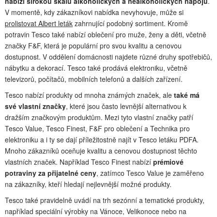
nabízí širokou škálu alkoholických a nealkoholických nápojů
.
V momentě, kdy zákazníkovi nabídka nevyhovuje, může si
prolistovat Albert leták
zahrnující podobný sortiment. Kromě
potravin Tesco také nabízí oblečení pro muže, ženy a děti, včetně
značky F&F, která je populární pro svou kvalitu a cenovou
dostupnost. V oddělení domácnosti najdete různé druhy spotřebičů,
nábytku a dekorací. Tesco také prodává elektroniku, včetně
televizorů, počítačů, mobilních telefonů a dalších zařízení.
Tesco nabízí produkty od mnoha známých značek, ale
také má
své vlastní značky
, které jsou často levnější alternativou k
dražším značkovým produktům. Mezi tyto vlastní značky patří
Tesco Value, Tesco Finest, F&F pro oblečení a Technika pro
elektroniku a i ty se dají příležitostně najít v Tesco letáku PDFA.
Mnoho zákazníků oceňuje kvalitu a cenovou dostupnost těchto
vlastních značek. Například Tesco Finest nabízí
prémiové
potraviny za přijatelné ceny
, zatímco Tesco Value je zaměřeno
na zákazníky, kteří hledají nejlevnější možné produkty.
Tesco také pravidelně uvádí na trh sezónní a tematické produkty,
například speciální výrobky na Vánoce, Velikonoce nebo na