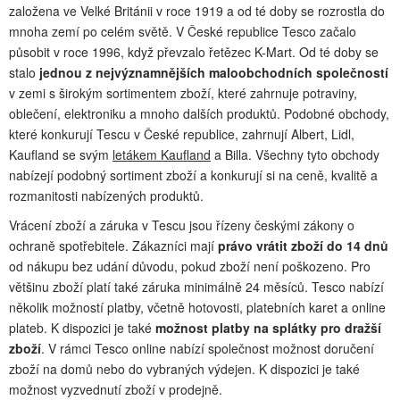
založena ve Velké Británii v roce 1919 a od té doby se rozrostla do
mnoha zemí po celém světě. V České republice Tesco začalo
působit v roce 1996, když převzalo řetězec K-Mart. Od té doby se
stalo
jednou z nejvýznamnějších maloobchodních společností
v zemi s širokým sortimentem zboží, které zahrnuje potraviny,
oblečení, elektroniku a mnoho dalších produktů. Podobné obchody,
které konkurují Tescu v České republice, zahrnují Albert, Lidl,
Kaufland se svým
letákem Kaufland
a Billa. Všechny tyto obchody
nabízejí podobný sortiment zboží a konkurují si na ceně, kvalitě a
rozmanitosti nabízených produktů.
Vrácení zboží a záruka v Tescu jsou řízeny českými zákony o
ochraně spotřebitele. Zákazníci mají
právo vrátit zboží do 14 dnů
od nákupu bez udání důvodu, pokud zboží není poškozeno. Pro
většinu zboží platí také záruka minimálně 24 měsíců. Tesco nabízí
několik možností platby, včetně hotovosti, platebních karet a online
plateb. K dispozici je také
možnost platby na splátky pro dražší
zboží
. V rámci Tesco online nabízí společnost možnost doručení
zboží na domů nebo do vybraných výdejen. K dispozici je také
možnost vyzvednutí zboží v prodejně.