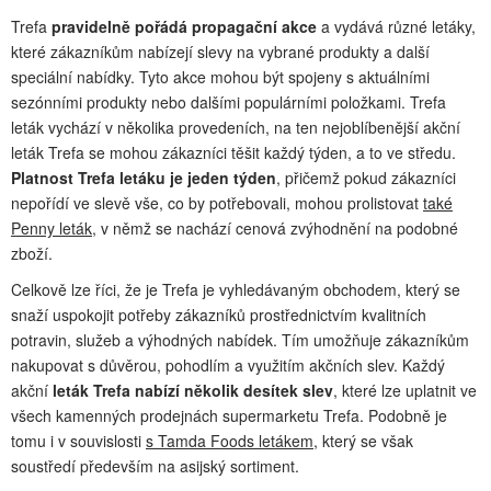
Trefa
pravidelně pořádá propagační akce
a vydává různé letáky,
které zákazníkům nabízejí slevy na vybrané produkty a další
speciální nabídky. Tyto akce mohou být spojeny s aktuálními
sezónními produkty nebo dalšími populárními položkami. Trefa
leták vychází v několika provedeních, na ten nejoblíbenější akční
leták Trefa se mohou zákazníci těšit každý týden, a to ve středu.
Platnost Trefa letáku je jeden týden
, přičemž pokud zákazníci
nepořídí ve slevě vše, co by potřebovali, mohou prolistovat
také
Penny leták
, v němž se nachází cenová zvýhodnění na podobné
zboží.
Celkově lze říci, že je Trefa je vyhledávaným obchodem, který se
snaží uspokojit potřeby zákazníků prostřednictvím kvalitních
potravin, služeb a výhodných nabídek. Tím umožňuje zákazníkům
nakupovat s důvěrou, pohodlím a využitím akčních slev. Každý
akční
leták Trefa nabízí několik desítek slev
, které lze uplatnit ve
všech kamenných prodejnách supermarketu Trefa. Podobně je
tomu i v souvislosti
s Tamda Foods letákem
, který se však
soustředí především na asijský sortiment.