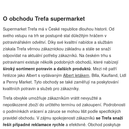
O obchodu Trefa supermarket
Supermarket Trefa má v České republice dlouhou historii. Od
svého vstupu na trh se postupně stal důležitým hráčem v
potravinářském odvětví. Díky své kvalitní nabídce a službám
získala Trefa věrnou zákaznickou základnu a stále se snaží
odpovídat na aktuální potřeby zákazníků. Na českém trhu s
potravinami existuje několik podobných obchodů, které nabízejí
široký sortiment potravin a dalších produktů
. Mezi ně patří
řetězce jako Albert s vydávaným
Albert letákem
, Billa, Kaufland, Lidl
a Penny Market. Tyto obchody se také zaměřují na poskytování
kvalitních potravin a služeb pro zákazníky.
Trefa obvykle umožňuje zákazníkům vrátit nevyužité a
nepoškozené zboží do určitého termínu od zakoupení. Podrobnosti
o podmínkách vrácení a záruce se mohou lišit podle specifických
pravidel obchodu. V zájmu spokojenosti zákazníků
se Trefa snaží
řešit případné reklamace rychle
a efektivně. Obchod poskytuje