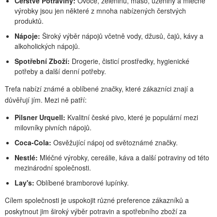
Čerstvé Potraviny:
Ovoce, zeleninu, maso, uzeniny a mléčné
výrobky jsou jen některé z mnoha nabízených čerstvých
produktů.
Nápoje:
Široký výběr nápojů včetně vody, džusů, čajů, kávy a
alkoholických nápojů.
Spotřební Zboží:
Drogerie, čisticí prostředky, hygienické
potřeby a další denní potřeby.
Trefa nabízí známé a oblíbené značky, které zákazníci znají a
důvěřují jím. Mezi ně patří:
Pilsner Urquell:
Kvalitní české pivo, které je populární mezi
milovníky pivních nápojů.
Coca-Cola:
Osvěžující nápoj od světoznámé značky.
Nestlé:
Mléčné výrobky, cereálie, káva a další potraviny od této
mezinárodní společnosti.
Lay's:
Oblíbené bramborové lupínky.
Cílem společnosti je uspokojit různé preference zákazníků a
poskytnout jim široký výběr potravin a spotřebního zboží za