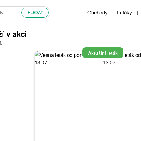
Obchody
Letáky
|
í v akci
.
Aktuální leták