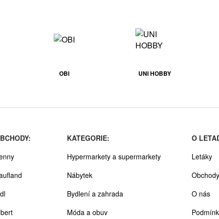
OBI
UNI HOBBY
BCHODY:
KATEGORIE:
O LETA
enny
Hypermarkety a supermarkety
Letáky
aufland
Nábytek
Obchod
dl
Bydlení a zahrada
O nás
lbert
Móda a obuv
Podmínk