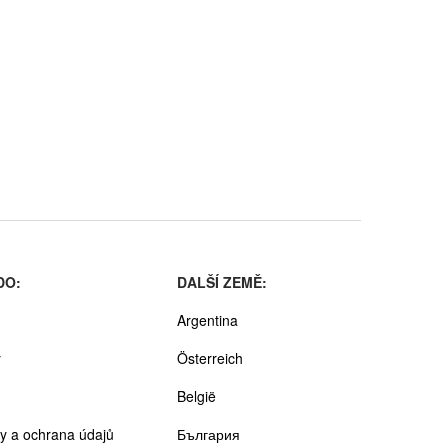
DO:
DALŠÍ ZEMĚ:
Argentina
y
Österreich
België
y a ochrana údajů
България