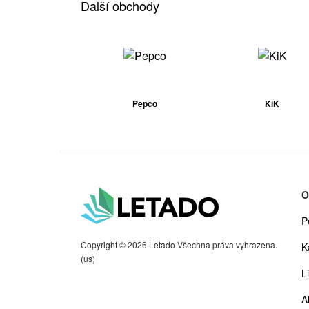
Další obchody
Pepco
KiK
O
P
Copyright © 2026 Letado Všechna práva vyhrazena.
K
(us)
Li
A