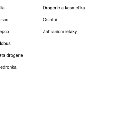
lla
Drogerie a kosmetika
esco
Ostatní
epco
Zahraniční letáky
lobus
eta drogerie
iedronka