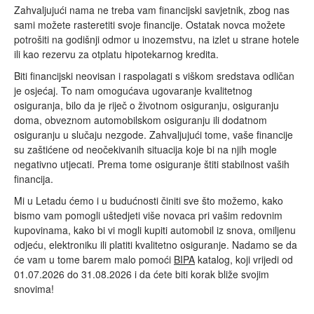
Zahvaljujući nama ne treba vam financijski savjetnik, zbog nas
sami možete rasteretiti svoje financije. Ostatak novca možete
potrošiti na godišnji odmor u inozemstvu, na izlet u strane hotele
ili kao rezervu za otplatu hipotekarnog kredita.
Biti financijski neovisan i raspolagati s viškom sredstava odličan
je osjećaj. To nam omogućava ugovaranje kvalitetnog
osiguranja, bilo da je riječ o životnom osiguranju, osiguranju
doma, obveznom automobilskom osiguranju ili dodatnom
osiguranju u slučaju nezgode. Zahvaljujući tome, vaše financije
su zaštićene od neočekivanih situacija koje bi na njih mogle
negativno utjecati. Prema tome osiguranje štiti stabilnost vaših
financija.
Mi u Letadu ćemo i u budućnosti činiti sve što možemo, kako
bismo vam pomogli uštedjeti više novaca pri vašim redovnim
kupovinama, kako bi vi mogli kupiti automobil iz snova, omiljenu
odjeću, elektroniku ili platiti kvalitetno osiguranje. Nadamo se da
će vam u tome barem malo pomoći
BIPA
katalog, koji vrijedi od
01.07.2026 do 31.08.2026 i da ćete biti korak bliže svojim
snovima!