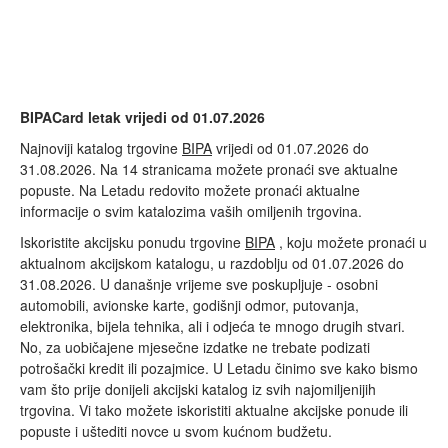
BIPACard letak vrijedi od 01.07.2026
Najnoviji katalog trgovine
BIPA
vrijedi od 01.07.2026 do
31.08.2026. Na 14 stranicama možete pronaći sve aktualne
popuste. Na Letadu redovito možete pronaći aktualne
informacije o svim katalozima vaših omiljenih trgovina.
Iskoristite akcijsku ponudu trgovine
BIPA
, koju možete pronaći u
aktualnom akcijskom katalogu, u razdoblju od 01.07.2026 do
31.08.2026. U današnje vrijeme sve poskupljuje - osobni
automobili, avionske karte, godišnji odmor, putovanja,
elektronika, bijela tehnika, ali i odjeća te mnogo drugih stvari.
No, za uobičajene mjesečne izdatke ne trebate podizati
potrošački kredit ili pozajmice. U Letadu činimo sve kako bismo
vam što prije donijeli akcijski katalog iz svih najomiljenijih
trgovina. Vi tako možete iskoristiti aktualne akcijske ponude ili
popuste i uštediti novce u svom kućnom budžetu.