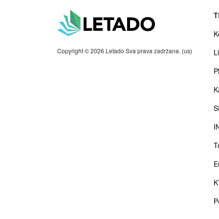
T
K
Copyright © 2026 Letado Sva prava zadržana. (us)
Li
P
K
S
I
T
E
K
P