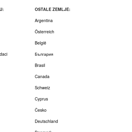
U:
OSTALE ZEMLJE:
Argentina
Österreich
België
odaci
България
Brasil
Canada
Schweiz
Cyprus
Česko
Deutschland