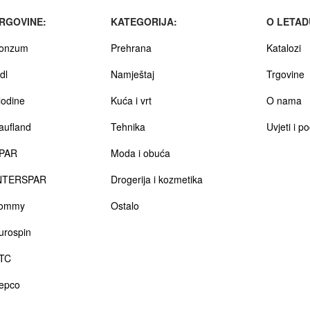
RGOVINE:
KATEGORIJA:
O LETAD
onzum
Prehrana
Katalozi
dl
Namještaj
Trgovine
lodine
Kuća i vrt
O nama
aufland
Tehnika
Uvjeti i p
PAR
Moda i obuća
NTERSPAR
Drogerija i kozmetika
ommy
Ostalo
urospin
TC
epco