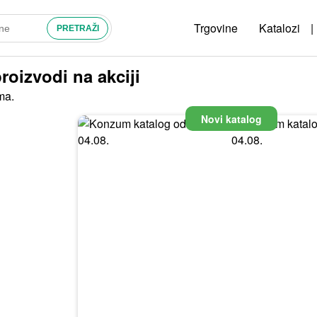
Trgovine
Katalozi
|
roizvodi na akciji
ma.
Novi katalog