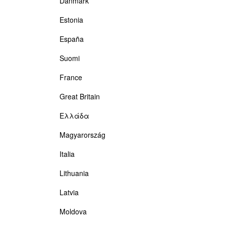
Danmark
Estonia
España
Suomi
France
Great Britain
Ελλάδα
Magyarország
Italia
Lithuania
Latvia
Moldova