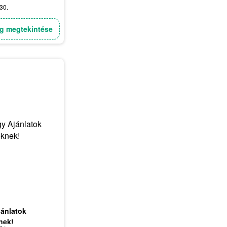
30.
g megtekintése
jánlatok
nek!