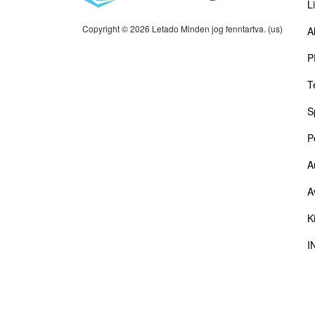
Li
Copyright © 2026 Letado Minden jog fenntartva. (us)
A
P
T
S
P
A
A
K
I