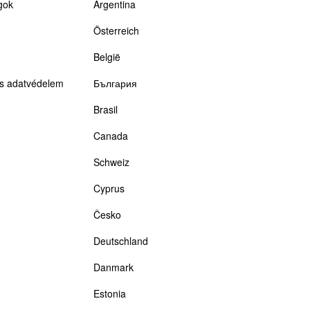
gok
Argentina
Österreich
België
és adatvédelem
България
Brasil
Canada
Schweiz
Cyprus
Česko
Deutschland
Danmark
Estonia