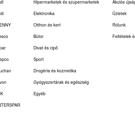
dl
Hipermarketek és szupermarketek
Akciós újsá
ldi
Elektronika
Üzletek
ENNY
Otthon és kert
Rólunk
esco
Bútor
Feltételek 
par
Divat és cipő
epco
Sport
uchan
Drogéria és kozmetika
von
Gyógyszertárak és egészség
iK
Egyéb
NTERSPAR