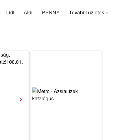
|
Lidl
Aldi
PENNY
További üzletek »