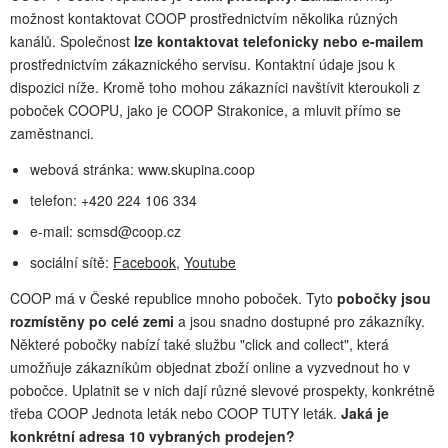
možnost kontaktovat COOP prostřednictvím několika různých
kanálů. Společnost
lze kontaktovat telefonicky nebo e-mailem
prostřednictvím zákaznického servisu. Kontaktní údaje jsou k
dispozici níže. Kromě toho mohou zákazníci navštívit kteroukoli z
poboček COOPU, jako je COOP Strakonice, a mluvit přímo se
zaměstnanci.
webová stránka: www.skupina.coop
telefon: +420 224 106 334
e-mail:
scmsd@coop.cz
sociální sítě:
Facebook
,
Youtube
COOP má v České republice mnoho poboček. Tyto
pobočky jsou
rozmístěny po celé zemi
a jsou snadno dostupné pro zákazníky.
Některé pobočky nabízí také službu "click and collect", která
umožňuje zákazníkům objednat zboží online a vyzvednout ho v
pobočce. Uplatnit se v nich dají různé slevové prospekty, konkrétně
třeba COOP Jednota leták nebo COOP TUTY leták.
Jaká je
konkrétní adresa 10 vybraných prodejen?