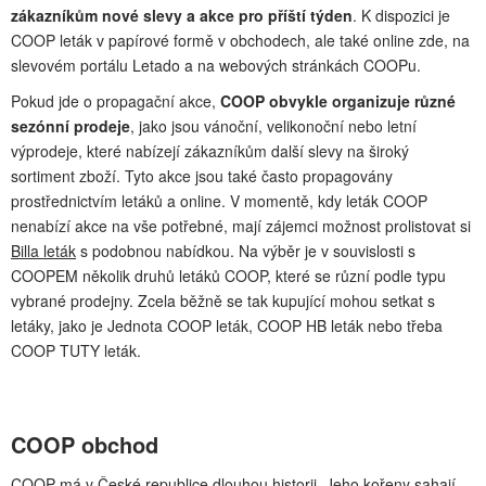
zákazníkům nové slevy a akce pro příští týden
. K dispozici je
COOP leták v papírové formě v obchodech, ale také online zde, na
slevovém portálu Letado a na webových stránkách COOPu.
Pokud jde o propagační akce,
COOP obvykle organizuje různé
sezónní prodeje
, jako jsou vánoční, velikonoční nebo letní
výprodeje, které nabízejí zákazníkům další slevy na široký
sortiment zboží. Tyto akce jsou také často propagovány
prostřednictvím letáků a online. V momentě, kdy leták COOP
nenabízí akce na vše potřebné, mají zájemci možnost prolistovat si
Billa leták
s podobnou nabídkou. Na výběr je v souvislosti s
COOPEM několik druhů letáků COOP, které se různí podle typu
vybrané prodejny. Zcela běžně se tak kupující mohou setkat s
letáky, jako je Jednota COOP leták, COOP HB leták nebo třeba
COOP TUTY leták.
COOP obchod
COOP má v České republice dlouhou historii. Jeho kořeny sahají