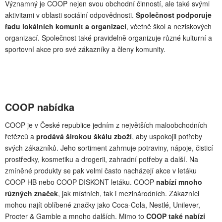
Významný je COOP nejen svou obchodní činností, ale také svými
aktivitami v oblasti sociální odpovědnosti.
Společnost podporuje
řadu lokálních komunit a organizací
, včetně škol a neziskových
organizací. Společnost také pravidelně organizuje různé kulturní a
sportovní akce pro své zákazníky a členy komunity.
COOP nabídka
COOP je v České republice jedním z největších maloobchodních
řetězců a
prodává širokou škálu zboží
, aby uspokojil potřeby
svých zákazníků. Jeho sortiment zahrnuje potraviny, nápoje, čisticí
prostředky, kosmetiku a drogerii, zahradní potřeby a další. Na
zmíněné produkty se pak velmi často nacházejí akce v letáku
COOP HB nebo COOP DISKONT letáku. COOP
nabízí mnoho
různých značek
, jak místních, tak i mezinárodních. Zákazníci
mohou najít oblíbené značky jako Coca-Cola, Nestlé, Unilever,
Procter & Gamble a mnoho dalších. Mimo to
COOP také nabízí