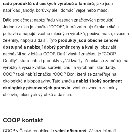
řadu produktů od českých výrobců a farmářů
, jako jsou
například jahody, borůvky ale i domácí
vejce
nebo maso.
Dále společnost nabízí řadu vlastních značkových produktů.
Jednou z nich je značka "COOP", která zahrnuje širokou škálu
potravin a nápojů, včetně mléčných výrobků, pečiva, masa, ovoce a
zeleniny, nápojů a další. Tyto
produkty jsou obecně cenově
dostupné a nabízejí dobrý poměr ceny a kvality
, obzvlášť
nachází-li se v letáku COOP. Další vlastní značkou je "COOP
Quality", která nabízí produkty vyšší kvality. Značka se zaměřuje na
výrobky s vyšší kvalitou surovin, chuti a výrobními standardy.
COOP také nabízí značku "COOP Bio", která se zaměřuje na
ekologické a biopotraviny. Tato značka
nabízí široký sortiment
ekologicky pěstovaných potravin
, včetně ovoce a zeleniny,
obilovin, mléčných výrobků a dalších.
COOP kontakt
COOP v České republice je
velmi přístupný
. Zákazníci mají