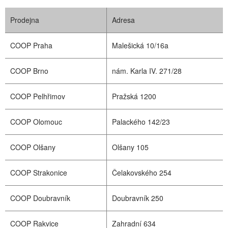
Prodejna
Adresa
COOP Praha
Malešická 10/16a
COOP Brno
nám. Karla IV. 271/28
COOP Pelhřimov
Pražská 1200
COOP Olomouc
Palackého 142/23
COOP Olšany
Olšany 105
COOP Strakonice
Čelakovského 254
COOP Doubravník
Doubravník 250
COOP Rakvice
Zahradní 634