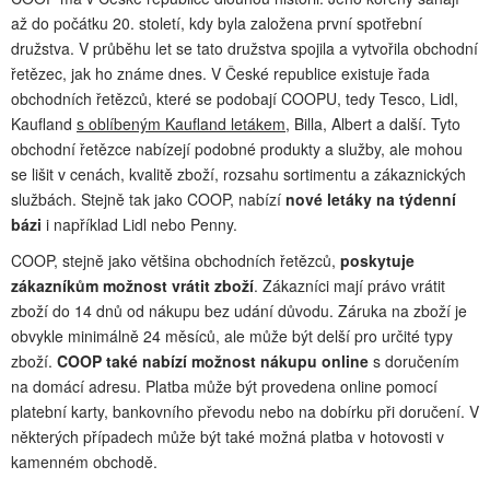
až do počátku 20. století, kdy byla založena první spotřební
družstva. V průběhu let se tato družstva spojila a vytvořila obchodní
řetězec, jak ho známe dnes. V České republice existuje řada
obchodních řetězců, které se podobají COOPU, tedy Tesco, Lidl,
Kaufland
s oblíbeným Kaufland letákem
, Billa, Albert a další. Tyto
obchodní řetězce nabízejí podobné produkty a služby, ale mohou
se lišit v cenách, kvalitě zboží, rozsahu sortimentu a zákaznických
službách. Stejně tak jako COOP, nabízí
nové letáky na týdenní
bázi
i například Lidl nebo Penny.
COOP, stejně jako většina obchodních řetězců,
poskytuje
zákazníkům možnost vrátit zboží
. Zákazníci mají právo vrátit
zboží do 14 dnů od nákupu bez udání důvodu. Záruka na zboží je
obvykle minimálně 24 měsíců, ale může být delší pro určité typy
zboží.
COOP také nabízí možnost nákupu online
s doručením
na domácí adresu. Platba může být provedena online pomocí
platební karty, bankovního převodu nebo na dobírku při doručení. V
některých případech může být také možná platba v hotovosti v
kamenném obchodě.