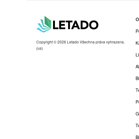
O
P
Copyright © 2026 Letado Všechna práva vyhrazena.
K
(us)
Li
A
Bi
T
P
G
T
B