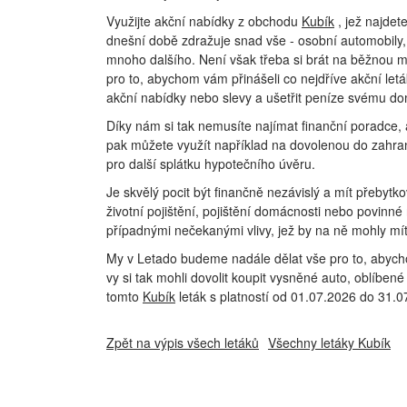
Využijte akční nabídky z obchodu
Kubík
, jež najdet
dnešní době zdražuje snad vše - osobní automobily, l
mnoho dalšího. Není však třeba si brát na běžnou mě
pro to, abychom vám přinášeli co nejdříve akční let
akční nabídky nebo slevy a ušetřit peníze svému d
Díky nám si tak nemusíte najímat finanční poradce, a
pak můžete využít například na dovolenou do zahran
pro další splátku hypotečního úvěru.
Je skvělý pocit být finančně nezávislý a mít přebytkov
životní pojištění, pojištění domácnosti nebo povinné
případnými nečekanými vlivy, jež by na ně mohly mít v
My v Letado budeme nadále dělat vše pro to, abych
vy si tak mohli dovolit koupit vysněné auto, oblíbené 
tomto
Kubík
leták s platností od 01.07.2026 do 31.
Zpět na výpis všech letáků
Všechny letáky Kubík