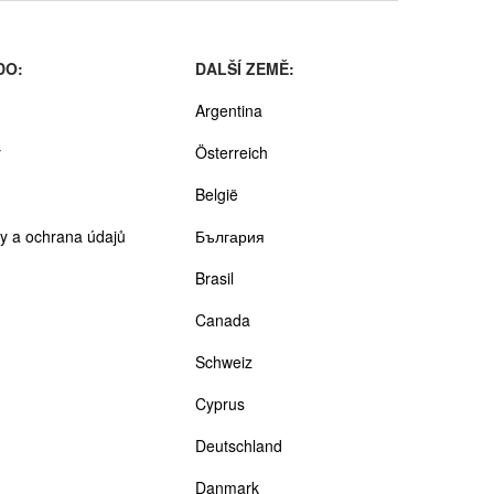
DO:
DALŠÍ ZEMĚ:
Argentina
y
Österreich
België
y a ochrana údajů
България
Brasil
Canada
Schweiz
Cyprus
Deutschland
Danmark