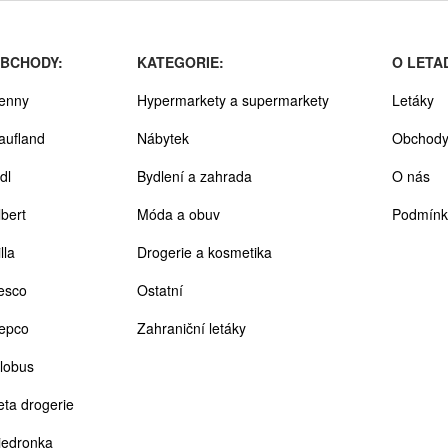
BCHODY:
KATEGORIE:
O LETA
enny
Hypermarkety a supermarkety
Letáky
aufland
Nábytek
Obchod
dl
Bydlení a zahrada
O nás
lbert
Móda a obuv
Podmínk
lla
Drogerie a kosmetika
esco
Ostatní
epco
Zahraniční letáky
lobus
eta drogerie
iedronka