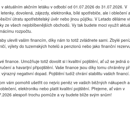
e v aktuálním akčním letáku v odbobí od 01.07.2026 do 31.07.2026. V
etenky, dovolená, zájezdy, elektronika, bílé spotřebiče, ale i oblečení 
síční útratu spotřebitelský úvěr nebo jinou půjčku. V Letado děláme v
áky ze všech nejoblíbenějších obchodů. Vy tak budete moci využít aktuá
omácímu rozpočtu.
by ulevili vašim financím, díky nám to totiž zvládnete sami. Zbylé pení
ičí, výlety do tuzemských hotelů a penzionů nebo jako finanční rezerv
é finance. Umožňuje totiž dovolit si i kvalitní pojištění, ať už se jedná o
 ručení a havarijní připojištění. Vaše finance jsou díky tomu chráněny p
ýrazný negativní dopad. Pojištění tudíž chrání stabilitu vašich financí.
om vám pomohli ušetřit co nejvíc peněz ve vašich běžných nákupech a
oblečení, elektroniku nebo platit kvalitní pojištění. Přejeme, ať vám v
07.2026 alespoň trochu pomůže a vy budete blíže svým snům!