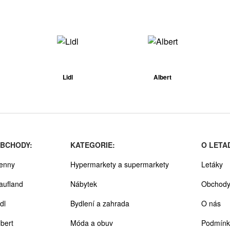
Lidl
Albert
BCHODY:
KATEGORIE:
O LETA
enny
Hypermarkety a supermarkety
Letáky
aufland
Nábytek
Obchod
dl
Bydlení a zahrada
O nás
lbert
Móda a obuv
Podmínk