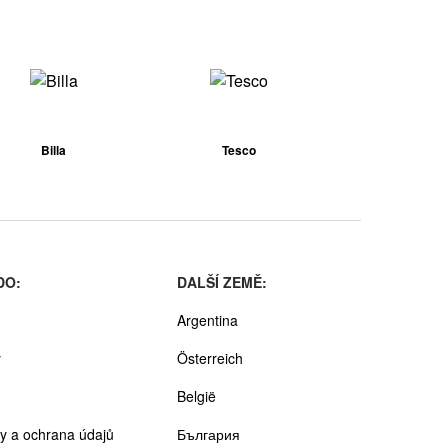
Billa
Tesco
DO:
DALŠÍ ZEMĚ:
Argentina
y
Österreich
België
y a ochrana údajů
България