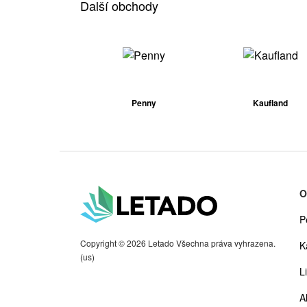
Další obchody
Penny
Kaufland
O
P
Copyright © 2026 Letado Všechna práva vyhrazena.
K
(us)
Li
A