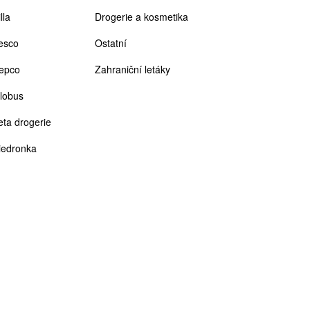
lla
Drogerie a kosmetika
esco
Ostatní
epco
Zahraniční letáky
lobus
eta drogerie
iedronka