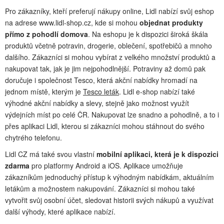
Pro zákazníky, kteří preferují nákupy online, Lidl nabízí svůj eshop
na adrese www.lidl-shop.cz, kde si mohou
objednat produkty
přímo z pohodlí domova
. Na eshopu je k dispozici široká škála
produktů včetně potravin, drogerie, oblečení, spotřebičů a mnoho
dalšího. Zákazníci si mohou vybírat z velkého množství produktů a
nakupovat tak, jak je jim nejpohodlnější. Potraviny až domů pak
doručuje i společnost Tesco, která akční nabídky hromadí na
jednom místě, kterým je
Tesco leták
. Lidl e-shop nabízí také
výhodné akční nabídky a slevy, stejně jako možnost využít
výdejních míst po celé ČR. Nakupovat lze snadno a pohodlně, a to i
přes aplikaci Lidl, kterou si zákazníci mohou stáhnout do svého
chytrého telefonu.
Lidl CZ má také svou vlastní
mobilní aplikaci, která je k dispozici
zdarma
pro platformy Android a iOS. Aplikace umožňuje
zákazníkům jednoduchý přístup k výhodným nabídkám, aktuálním
letákům a možnostem nakupování. Zákazníci si mohou také
vytvořit svůj osobní účet, sledovat historii svých nákupů a využívat
další výhody, které aplikace nabízí.