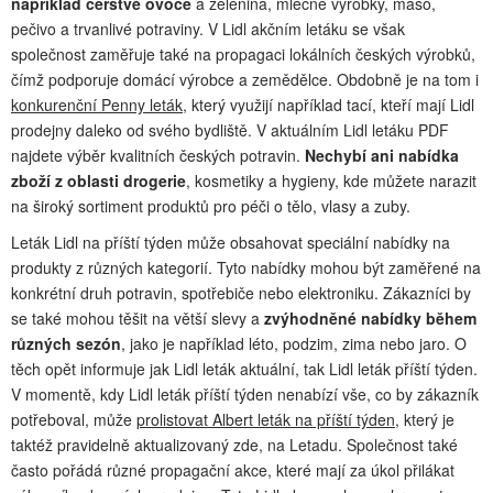
například čerstvé ovoce
a zelenina, mléčné výrobky, maso,
pečivo a trvanlivé potraviny. V Lidl akčním letáku se však
společnost zaměřuje také na propagaci lokálních českých výrobků,
čímž podporuje domácí výrobce a zemědělce. Obdobně je na tom i
konkurenční Penny leták
, který využijí například tací, kteří mají Lidl
prodejny daleko od svého bydliště. V aktuálním Lidl letáku PDF
najdete výběr kvalitních českých potravin.
Nechybí ani nabídka
zboží z oblasti drogerie
, kosmetiky a hygieny, kde můžete narazit
na široký sortiment produktů pro péči o tělo, vlasy a zuby.
Leták Lidl na příští týden může obsahovat speciální nabídky na
produkty z různých kategorií. Tyto nabídky mohou být zaměřené na
konkrétní druh potravin, spotřebiče nebo elektroniku. Zákazníci by
se také mohou těšit na větší slevy a
zvýhodněné nabídky během
různých sezón
, jako je například léto, podzim, zima nebo jaro. O
těch opět informuje jak Lidl leták aktuální, tak Lidl leták příští týden.
V momentě, kdy Lidl leták příští týden nenabízí vše, co by zákazník
potřeboval, může
prolistovat Albert leták na příští týden
, který je
taktéž pravidelně aktualizovaný zde, na Letadu. Společnost také
často pořádá různé propagační akce, které mají za úkol přilákat