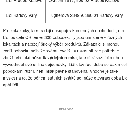
Lidl Hradec Králové
Okružní 1617, 500 02 Hradec Králové
Lidl Karlovy Vary
Fügnerova 2349/9, 360 01 Karlovy Vary
Pro zákazníky, kteří raději nakupují v kamenných obchodech, má
Lidl po celé ČR téměř 300 poboček. Ty jsou umístěné v různých
lokalitách a nabízejí široký výběr produktů. Zákazníci si mohou
zvolit pobočku nejblíže svému bydlišti a nakoupit zde potřebné
zboží. Má také
několik výdejních míst
, kde si zákazníci mohou
vyzvednout své online objednávky. Lidl otevírací doba se pak mezi
pobočkami různí, není nijak pevně stanovená. Vhodné je také
myslet na to, že během státních svátků se může otevírací doba Lidl
opět lišit.
REKLAMA