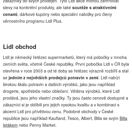
zákazníky do svých prodejen. Tyto Lidl akce mohou zahrnovat
slevy na konkrétní produkty, ale také
soutěže s atraktivními
cenami
, dárkové kupóny nebo speciální nabídky pro členy
věrnostního programu Lidl Plus.
Lidl obchod
Lidl je německý řetězec supermarketů, který má pobočky v mnoha
zemích světa, včetně České republiky. První pobočka Lidl v ČR byla
otevřena v roce 2003 a od té doby se řetězec výrazně rozšířil a stal
se
jedním z největších prodejců potravin v zemi
. Lidl nabízí
širokou škálu potravin a dalších výrobků, jako jsou například
drogerie, spotřebiče nebo oblečení. Většina výrobků, které Lidl
prodává, jsou jeho vlastní značky. Ty jsou často cenově dostupné a
zákazníci si je oblíbili pro jejich vysokou kvalitu a v kombinaci s
akcemi Lidl pro přívětivou cenu. Podobné obchody v České
republice jsou například Kaufland, Tesco, Albert, Billa se svým
Billa
letákem
nebo Penny Market.