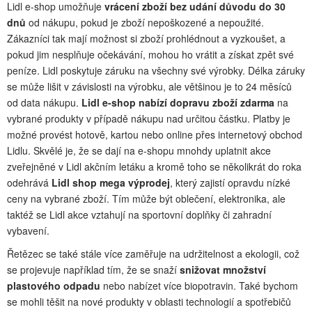
Lidl e-shop umožňuje
vrácení zboží bez udání důvodu do 30
dnů
od nákupu, pokud je zboží nepoškozené a nepoužité.
Zákazníci tak mají možnost si zboží prohlédnout a vyzkoušet, a
pokud jim nesplňuje očekávání, mohou ho vrátit a získat zpět své
peníze. Lidl poskytuje záruku na všechny své výrobky. Délka záruky
se může lišit v závislosti na výrobku, ale většinou je to 24 měsíců
od data nákupu.
Lidl e-shop nabízí dopravu zboží zdarma
na
vybrané produkty v případě nákupu nad určitou částku. Platby je
možné provést hotově, kartou nebo online přes internetový obchod
Lidlu. Skvělé je, že se dají na e-shopu mnohdy uplatnit akce
zveřejněné v Lidl akčním letáku a kromě toho se několikrát do roka
odehrává
Lidl shop mega výprodej
, který zajistí opravdu nízké
ceny na vybrané zboží. Tím může být oblečení, elektronika, ale
taktéž se Lidl akce vztahují na sportovní doplňky či zahradní
vybavení.
Řetězec se také stále více zaměřuje na udržitelnost a ekologii, což
se projevuje například tím, že se snaží
snižovat množství
plastového odpadu
nebo nabízet více biopotravin. Také bychom
se mohli těšit na nové produkty v oblasti technologií a spotřebičů