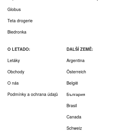
Globus
Teta drogerie
Biedronka
O LETADO:
DALŠÍ ZEMĚ:
Letáky
Argentina
Obchody
Österreich
O nás
België
Podmínky a ochrana údajů
България
Brasil
Canada
Schweiz