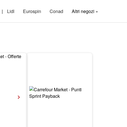
|
Lidl
Eurospin
Conad
Altri negozi »