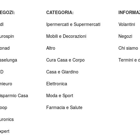
EGOZI:
CATEGORIA:
INFORMAZ
dl
Ipermercati e Supermercati
Volantini
urospin
Mobili e Decorazioni
Negozi
onad
Altro
Chi siamo
sselunga
Cura Casa e Corpo
Termini e d
D
Casa e Giardino
nieuro
Elettronica
isparmio Casa
Moda e Sport
oop
Farmacia e Salute
uronics
xpert