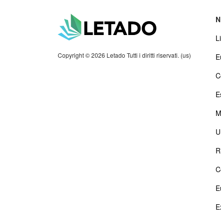
N
Li
Copyright © 2026 Letado Tutti i diritti riservati. (us)
E
C
E
M
U
R
C
E
E