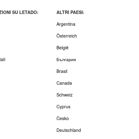
IONI SU LETADO:
ALTRI PAESI:
Argentina
Österreich
België
ati
България
Brasil
Canada
Schweiz
Cyprus
Česko
Deutschland