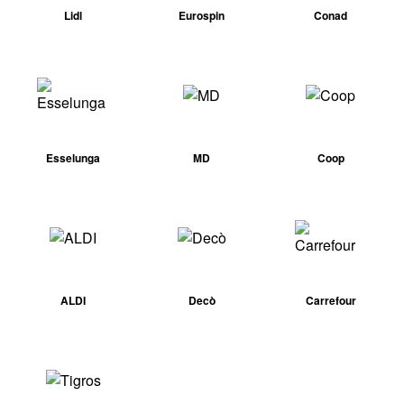
Lidl
Eurospin
Conad
Esselunga
MD
Coop
ALDI
Decò
Carrefour