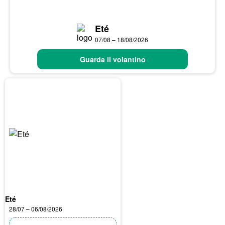
Eté
07/08 – 18/08/2026
Guarda il volantino
Eté
28/07 – 06/08/2026