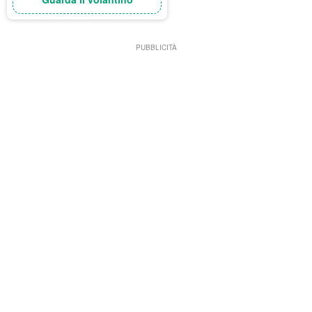
PUBBLICITÀ