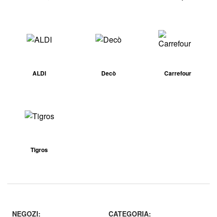
ALDI
Decò
Carrefour
Tigros
NEGOZI:
CATEGORIA: