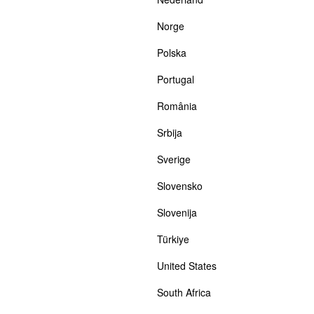
Norge
Polska
Portugal
România
Srbija
Sverige
Slovensko
Slovenija
Türkiye
United States
South Africa