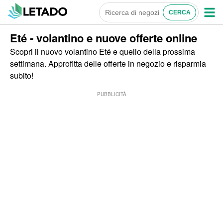
Eté - volantino e nuove offerte online
Scopri il nuovo volantino Eté e quello della prossima
settimana. Approfitta delle offerte in negozio e risparmia
subito!
PUBBLICITÀ