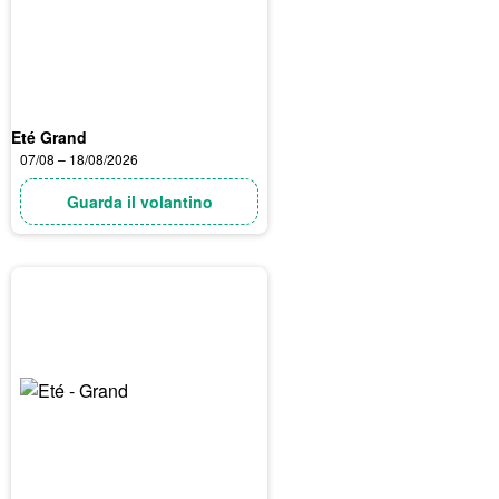
Eté Grand
07/08 – 18/08/2026
Guarda il volantino