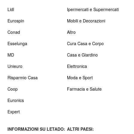
Lidl
Ipermercati e Supermercati
Eurospin
Mobili e Decorazioni
Conad
Altro
Esselunga
Cura Casa e Corpo
MD
Casa e Giardino
Unieuro
Elettronica
Risparmio Casa
Moda e Sport
Coop
Farmacia e Salute
Euronics
Expert
INFORMAZIONI SU LETADO:
ALTRI PAESI: