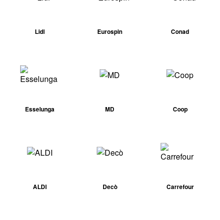
Lidl
Eurospin
Conad
Esselunga
MD
Coop
ALDI
Decò
Carrefour