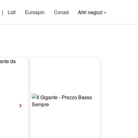
|
Lidl
Eurospin
Conad
Altri negozi »