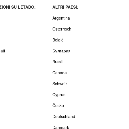
IONI SU LETADO:
ALTRI PAESI:
Argentina
Österreich
België
ati
България
Brasil
Canada
Schweiz
Cyprus
Česko
Deutschland
Danmark