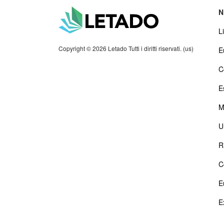
N
Li
Copyright © 2026 Letado Tutti i diritti riservati. (us)
E
C
E
M
U
R
C
E
E