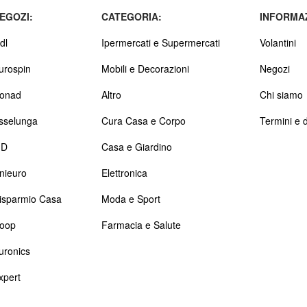
EGOZI:
CATEGORIA:
INFORMAZ
dl
Ipermercati e Supermercati
Volantini
urospin
Mobili e Decorazioni
Negozi
onad
Altro
Chi siamo
sselunga
Cura Casa e Corpo
Termini e d
D
Casa e Giardino
nieuro
Elettronica
isparmio Casa
Moda e Sport
oop
Farmacia e Salute
uronics
xpert