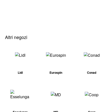
Altri negozi
Lidl
Eurospin
Conad
Esselunga
MD
Coop