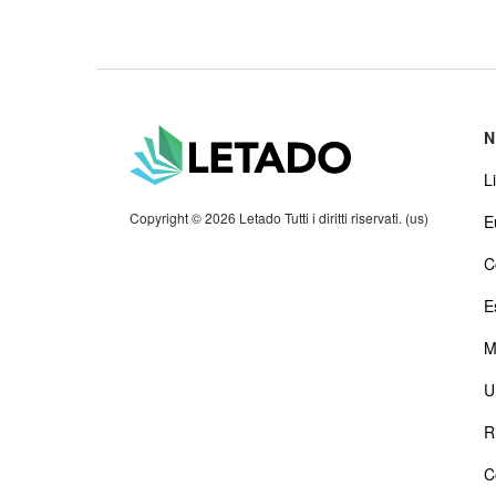
N
Li
Copyright © 2026 Letado Tutti i diritti riservati. (us)
E
C
E
M
U
R
C