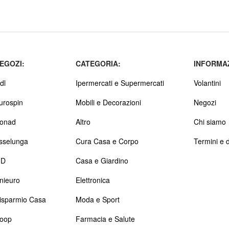
EGOZI:
CATEGORIA:
INFORMAZ
dl
Ipermercati e Supermercati
Volantini
urospin
Mobili e Decorazioni
Negozi
onad
Altro
Chi siamo
sselunga
Cura Casa e Corpo
Termini e d
D
Casa e Giardino
nieuro
Elettronica
isparmio Casa
Moda e Sport
oop
Farmacia e Salute