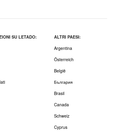
IONI SU LETADO:
ALTRI PAESI:
Argentina
Österreich
België
ati
България
Brasil
Canada
Schweiz
Cyprus