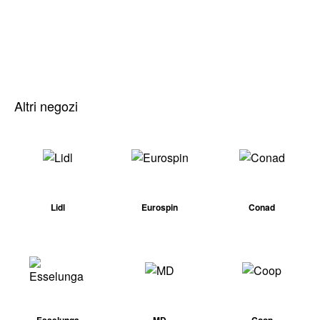
Altri negozi
Lidl
Eurospin
Conad
Esselunga
MD
Coop