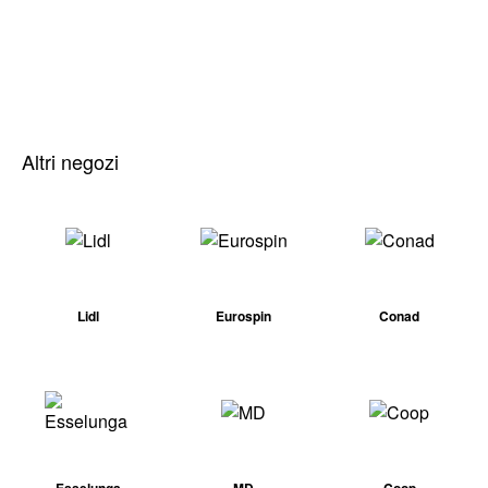
Altri negozi
Lidl
Eurospin
Conad
Esselunga
MD
Coop