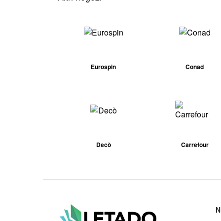
Eurospin
Conad
Decò
Carrefour
N