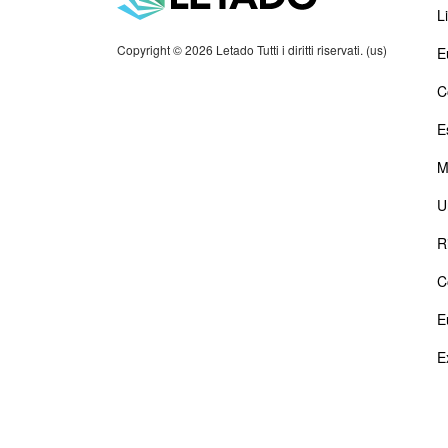
Li
Copyright © 2026 Letado Tutti i diritti riservati. (us)
E
C
E
M
U
R
C
E
E