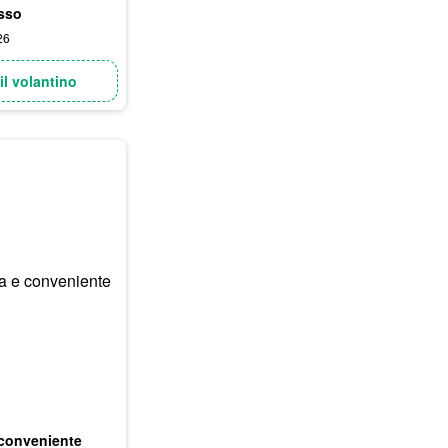
sso
26
il volantino
 conveniente