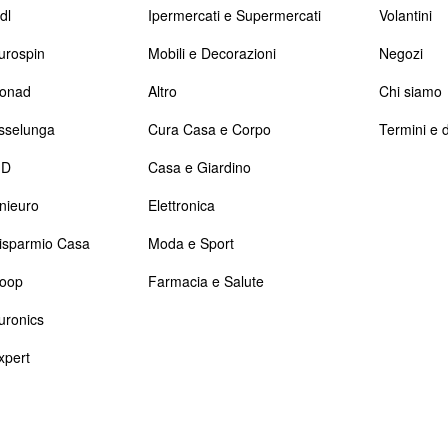
dl
Ipermercati e Supermercati
Volantini
urospin
Mobili e Decorazioni
Negozi
onad
Altro
Chi siamo
sselunga
Cura Casa e Corpo
Termini e d
D
Casa e Giardino
nieuro
Elettronica
isparmio Casa
Moda e Sport
oop
Farmacia e Salute
uronics
xpert