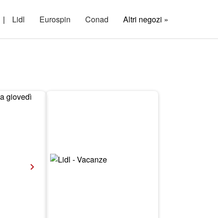
|
Lidl
Eurospin
Conad
Altri negozi »